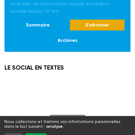
Le leader de l'information sociale et médico-
sociale depuis 70 ans
Sommaire
S'abonner
Archives
LE SOCIAL EN TEXTES
S'abonner
Nous collectons et traitons vos informations personnelles
dans le but suivant :
analyse
.
Twitter
Facebook
LinkedIn
Instagram