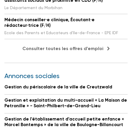
assistants sociaux de proximité en CDD (F/H)
Le Département du Morbihan
Médecin conseiller·e clinique, Écoutant·e
rédacteur·trice (F/H)
Ecole des Parents et Educateurs d'Ile-de-France - EPE IDF
Consulter toutes les offres d'emploi
Annonces sociales
Gestion du périscolaire de la ville de Creutzwald
Gestion et exploitation du multi-accueil « La Maison de
Petronille » - Saint-Philbert-de-Grand-Lieu
Gestion de l'établissement d'accueil petite enfance «
Marcel Bontemps » de la ville de Boulogne-Billancourt