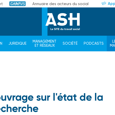
App
et
Annuaire des acteurs du social
Campus
MANAGEMENT
L
ON
JURIDIQUE
SOCIÉTÉ
PODCASTS
ET RÉSEAUX
M
uvrage sur l'état de la
echerche