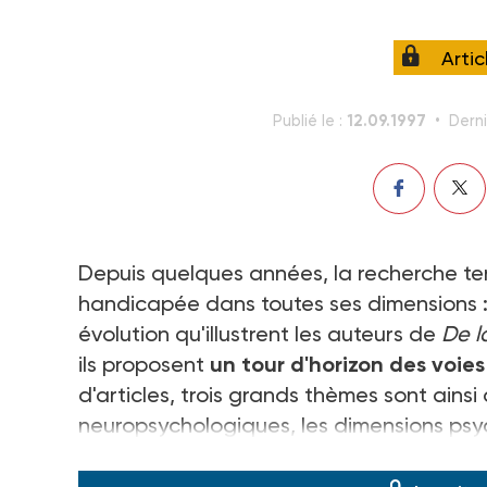
Arti
12.09.1997
Publié le :
Derni
Depuis quelques années, la recherche ten
handicapée dans toutes ses dimensions : p
évolution qu'illustrent les auteurs de
De l
ils proposent
un tour d'horizon des voie
d'articles, trois grands thèmes sont ainsi
neuropsychologiques, les dimensions psyc
l'environnement des personnes handicap