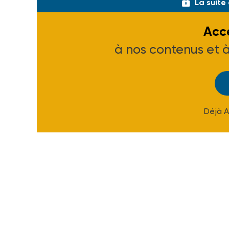
La suite
Accé
à nos contenus et 
Déjà 