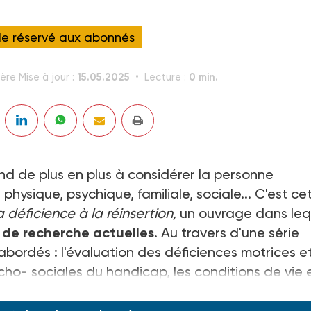
cle réservé aux abonnés
15.05.2025
0 min.
ère Mise à jour :
Lecture :
d de plus en plus à considérer la personne
hysique, psychique, familiale, sociale... C'est ce
a déficience à la réinsertion,
un ouvrage dans leq
s de recherche actuelles
. Au travers d'une série
 abordés : l'évaluation des déficiences motrices e
ho- sociales du handicap, les conditions de vie 
ées.