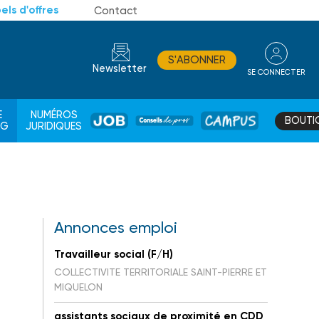
els d'offres
Contact
S'ABONNER
Newsletter
SE CONNECTER
CONSEIL
E
NUMÉROS
BOUTI
JOB
DE
CAMPUS
AG
JURIDIQUES
PROS
Annonces emploi
Travailleur social (F/H)
COLLECTIVITE TERRITORIALE SAINT-PIERRE ET
MIQUELON
assistants sociaux de proximité en CDD