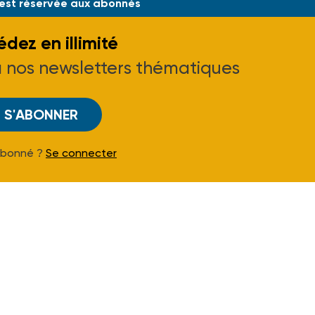
 est réservée aux abonnés
dez en illimité
à nos newsletters thématiques
S'ABONNER
Abonné ?
Se connecter