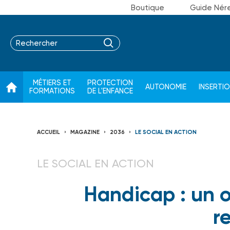
Boutique
Guide Nér
MÉTIERS ET
PROTECTION
AUTONOMIE
INSERTI
FORMATIONS
DE L'ENFANCE
ACCUEIL
MAGAZINE
2036
LE SOCIAL EN ACTION
LE SOCIAL EN ACTION
Handicap : un o
r