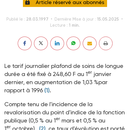
Article réservé aux abonnés
28.03.1997
15.05.2025
Publié le :
Dernière Mise à jour :
1 min.
Lecture :
Le tarif journalier plafond de soins de longue
er
durée a été fixé à 248,60 F au 1
janvier
dernier, en augmentation de 1,03 %par
rapport à 1996
(1)
.
Compte tenu de l'incidence de la
revalorisation du point d'indice de la fonction
er
publique (0,5 % au 1
mars et 0,5 % au
er
1
octobre)
(2)
, ce taux d'évolution est porté