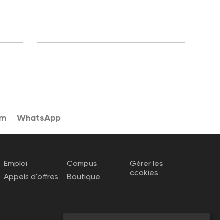
am
WhatsApp
Emploi
Campus
Gérer les
cookies
Appels d'offres
Boutique