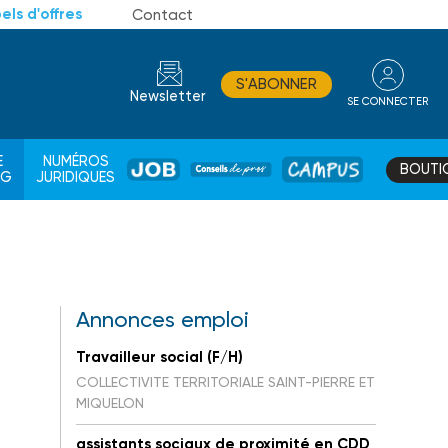
els d'offres
Contact
S'ABONNER
Newsletter
SE CONNECTER
CONSEIL
E
NUMÉROS
BOUTI
JOB
DE
CAMPUS
AG
JURIDIQUES
PROS
Annonces emploi
Travailleur social (F/H)
COLLECTIVITE TERRITORIALE SAINT-PIERRE ET
MIQUELON
assistants sociaux de proximité en CDD