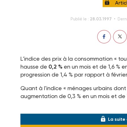
Arti
28.03.1997
Publié le :
Dern
L'indice des prix à la consommation « tous 
hausse de
0,2 %
en un mois et de 1,6 % en
progression de 1,4 % par rapport à février
Quant à l'indice « ménages urbains dont le 
augmentation de 0,3 % en un mois et de 1
(Avis à paraître au J.O.)
La suite