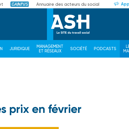
App
et
Annuaire des acteurs du social
Campus
MANAGEMENT
L
ON
JURIDIQUE
SOCIÉTÉ
PODCASTS
ET RÉSEAUX
M
s prix en février