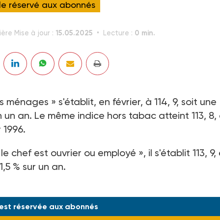
cle réservé aux abonnés
15.05.2025
0 min.
ière Mise à jour :
Lecture :
ménages » s'établit, en février, à 114, 9, soit une
 un an. Le même indice hors tabac atteint 113, 8,
 1996.
chef est ouvrier ou employé », il s'établit 113, 9,
,5 % sur un an.
 est réservée aux abonnés