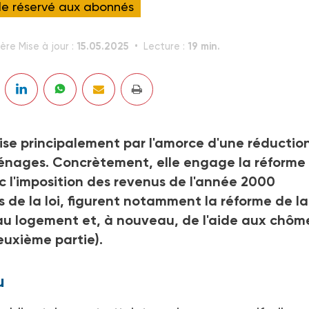
cle réservé aux abonnés
15.05.2025
19 min.
ère Mise à jour :
Lecture :
rise principalement par l'amorce d'une réductio
s ménages. Concrètement, elle engage la réforme
ec l'imposition des revenus de l'année 2000
ts de la loi, figurent notamment la réforme de la
s au logement et, à nouveau, de l'aide aux chôm
euxième partie).
u