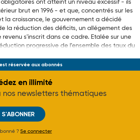
ligatoires ont atteint un niveau excessif - ils
térieur brut en 1996 - et que, concentrés sur les
i et la croissance, le gouvernement a décidé
de la réduction des déficits, un allégement des
 revenu s'inscrit dans ce cadre. Etalée sur une
(réduction progressive de l'ensemble des taux du
limit
 est réservée aux abonnés
dez en illimité
à nos newsletters thématiques
S'ABONNER
Abonné ?
Se connecter