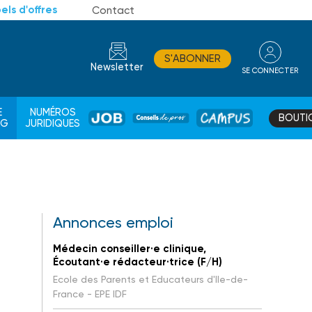
els d'offres
Contact
S'ABONNER
Newsletter
SE CONNECTER
CONSEIL
E
NUMÉROS
BOUTI
JOB
DE
CAMPUS
AG
JURIDIQUES
PROS
Annonces emploi
Médecin conseiller·e clinique,
Écoutant·e rédacteur·trice (F/H)
Ecole des Parents et Educateurs d'Ile-de-
France - EPE IDF