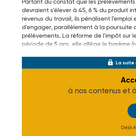
Partant du constat que les prélèvements ob
devraient s'élever à 45, 6 % du produit in
revenus du travail, ils pénalisent l'emplo
d'engager, parallèlement à la poursuite 
prélèvements. La réforme de l'impôt sur le
période de 5 ans, elle allège le barème 
barème) et élargit l'assiette de l'impôt en 
La suite
Accé
à nos contenus et 
Déjà 