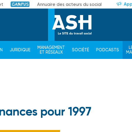
App
et
Annuaire des acteurs du social
Campus
MANAGEMENT
L
ON
JURIDIQUE
SOCIÉTÉ
PODCASTS
ET RÉSEAUX
M
finances pour 1997