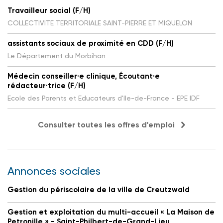
Travailleur social (F/H)
COLLECTIVITE TERRITORIALE SAINT-PIERRE ET MIQUELON
assistants sociaux de proximité en CDD (F/H)
Le Département du Morbihan
Médecin conseiller·e clinique, Écoutant·e
rédacteur·trice (F/H)
Ecole des Parents et Educateurs d'Ile-de-France - EPE IDF
Consulter toutes les offres d'emploi
Annonces sociales
Gestion du périscolaire de la ville de Creutzwald
Gestion et exploitation du multi-accueil « La Maison de
Petronille » - Saint-Philbert-de-Grand-Lieu