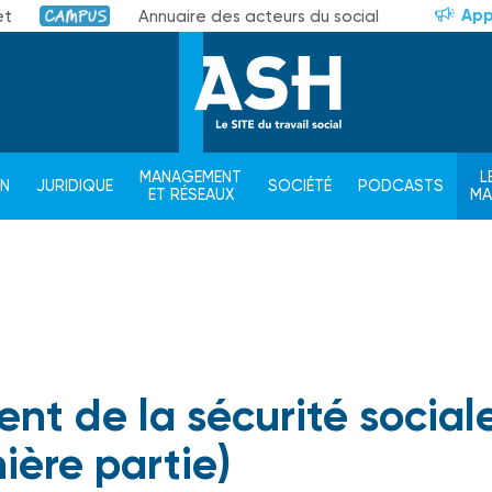
App
et
Annuaire des acteurs du social
Campus
MANAGEMENT
L
ON
JURIDIQUE
SOCIÉTÉ
PODCASTS
ET RÉSEAUX
M
ent de la sécurité social
ière partie)