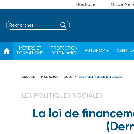
Boutique
Guide Nér
MÉTIERS ET
PROTECTION
AUTONOMIE
INSERTI
FORMATIONS
DE L'ENFANCE
ACCUEIL
MAGAZINE
2005
LES POLITIQUES SOCIALES
LES POLITIQUES SOCIALES
La loi de financem
(Dern