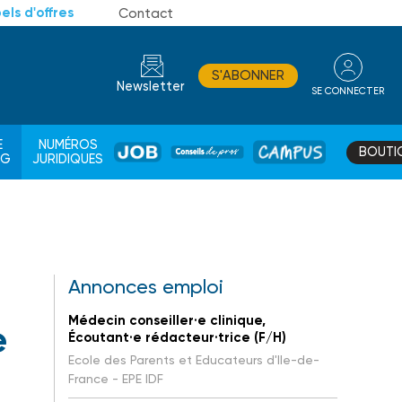
els d'offres
Contact
S'ABONNER
Newsletter
SE CONNECTER
CONSEIL
E
NUMÉROS
BOUTI
JOB
DE
CAMPUS
AG
JURIDIQUES
PROS
Annonces emploi
Médecin conseiller·e clinique,
e
Écoutant·e rédacteur·trice (F/H)
Ecole des Parents et Educateurs d'Ile-de-
France - EPE IDF