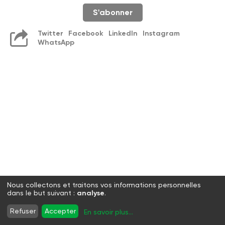
S'abonner
Twitter
Facebook
LinkedIn
Instagram
WhatsApp
Nous collectons et traitons vos informations personnelles
dans le but suivant :
analyse
.
Refuser
Accepter
En savoir plus
...