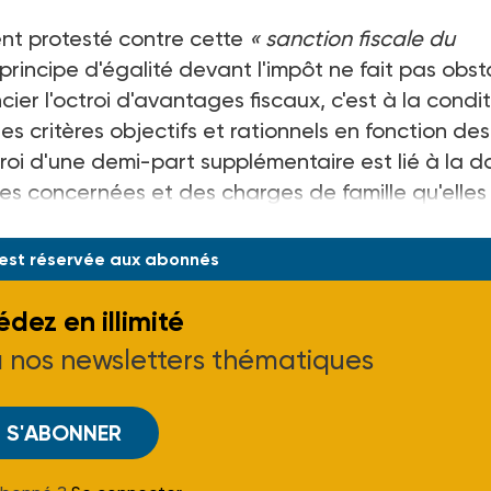
ient protesté contre cette
« sanction fiscale du
e principe d'égalité devant l'impôt ne fait pas obs
cier l'octroi d'avantages fiscaux, c'est à la condi
s critères objectifs et rationnels en fonction des
octroi d'une demi-part supplémentaire est lié à la 
es concernées et des charges de famille qu'elles
ribuables veufs d'une part, c�
 est réservée aux abonnés
dez en illimité
à nos newsletters thématiques
S'ABONNER