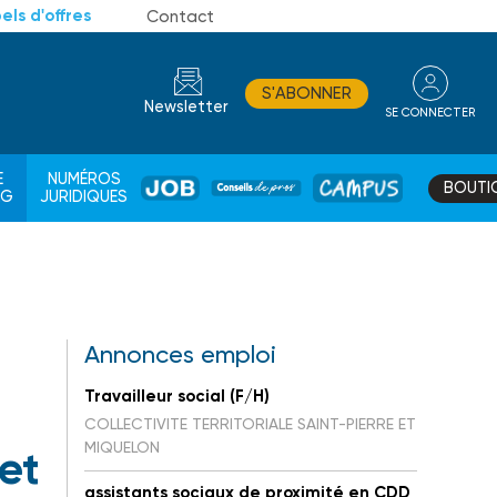
els d'offres
Contact
S'ABONNER
Newsletter
SE CONNECTER
CONSEIL
E
NUMÉROS
BOUTI
JOB
DE
CAMPUS
AG
JURIDIQUES
PROS
Annonces emploi
Travailleur social (F/H)
COLLECTIVITE TERRITORIALE SAINT-PIERRE ET
MIQUELON
 et
assistants sociaux de proximité en CDD