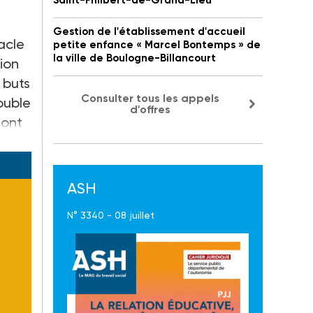
Saint-Philbert-de-Grand-Lieu
Gestion de l'établissement d'accueil
tacle
petite enfance « Marcel Bontemps » de
la ville de Boulogne-Billancourt
tion
 buts
Consulter tous les appels
double
d'offres
 ont
ASH
N° 3340 - 08 juillet