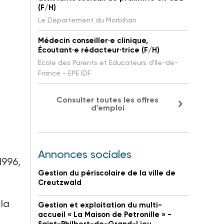
(F/H)
Le Département du Morbihan
Médecin conseiller·e clinique,
Écoutant·e rédacteur·trice (F/H)
Ecole des Parents et Educateurs d'Ile-de-
France - EPE IDF
Consulter toutes les offres
d'emploi
Annonces sociales
1996,
Gestion du périscolaire de la ville de
Creutzwald
 la
Gestion et exploitation du multi-
accueil « La Maison de Petronille » -