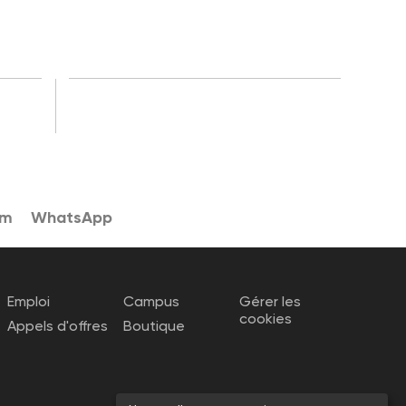
am
WhatsApp
Emploi
Campus
Gérer les
cookies
Appels d'offres
Boutique