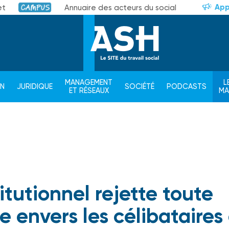
App
et
Annuaire des acteurs du social
Campus
MANAGEMENT
L
ON
JURIDIQUE
SOCIÉTÉ
PODCASTS
ET RÉSEAUX
M
itutionnel rejette toute
e envers les célibataires