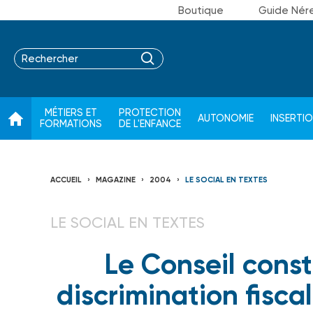
Boutique
Guide Nér
MÉTIERS ET
PROTECTION
AUTONOMIE
INSERTI
FORMATIONS
DE L'ENFANCE
ACCUEIL
MAGAZINE
2004
LE SOCIAL EN TEXTES
LE SOCIAL EN TEXTES
Le Conseil const
discrimination fiscal