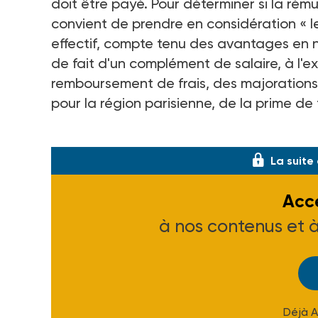
doit être payé. Pour déterminer si la rému
convient de prendre en considération « le
effectif, compte tenu des avantages en 
de fait d'un complément de salaire, à l'e
remboursement de frais, des majorations 
pour la région parisienne, de la prime de
Le
minimum garanti
(MG) sert de référen
La suite
Accé
à nos contenus et 
Déjà 