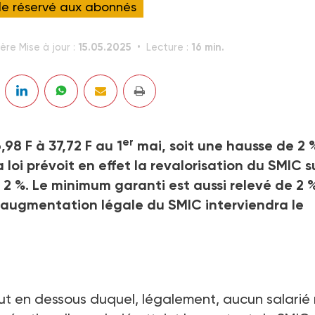
cle réservé aux abonnés
15.05.2025
16 min.
ère Mise à jour :
Lecture :
er
98 F à 37,72 F au 1
mai, soit une hausse de 2 
a loi prévoit en effet la revalorisation du SMIC s
nt 2 %. Le minimum garanti est aussi relevé de 2 
e augmentation légale du SMIC interviendra le
rut en dessous duquel, légalement, aucun salarié