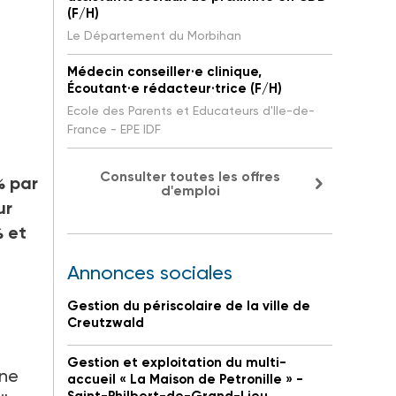
(F/H)
Le Département du Morbihan
Médecin conseiller·e clinique,
Écoutant·e rédacteur·trice (F/H)
Ecole des Parents et Educateurs d'Ile-de-
France - EPE IDF
Consulter toutes les offres
% par
d'emploi
ur
% et
Annonces sociales
Gestion du périscolaire de la ville de
Creutzwald
Gestion et exploitation du multi-
 ne
accueil « La Maison de Petronille » -