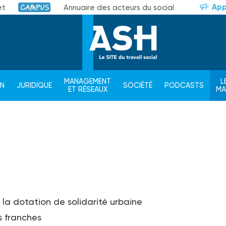
App
et
Annuaire des acteurs du social
Campus
MANAGEMENT
L
ON
JURIDIQUE
SOCIÉTÉ
PODCASTS
ET RÉSEAUX
M
la dotation de solidarité urbaine
s franches