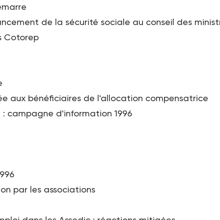
démarre
ncement de la sécurité sociale au conseil des minist
s Cotorep
e
tée aux bénéficiaires de l'allocation compensatrice
e : campagne d'information 1996
1996
on par les associations
ploi dans les Assedic : réactions mitigées