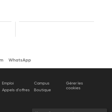
am
WhatsApp
Emploi
Campus
Gérer les
cookies
Appels d'offres
Boutique