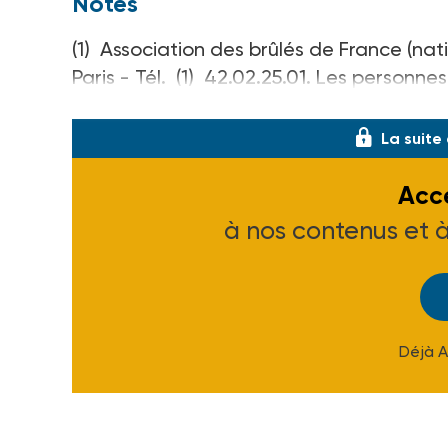
Notes
(1) Association des brûlés de France (nati
Paris - Tél. (1) 42.02.25.01. Les personn
répondeur au (1) 42.40.86.51 ou écrire a
La suite
Accé
à nos contenus et 
Déjà 