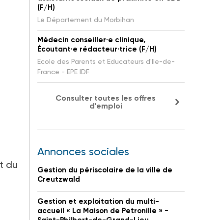
(F/H)
Le Département du Morbihan
Médecin conseiller·e clinique,
Écoutant·e rédacteur·trice (F/H)
Ecole des Parents et Educateurs d'Ile-de-
France - EPE IDF
Consulter toutes les offres
d'emploi
Annonces sociales
nt du
Gestion du périscolaire de la ville de
Creutzwald
Gestion et exploitation du multi-
accueil « La Maison de Petronille » -