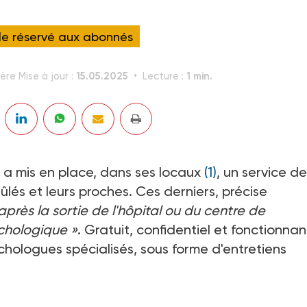
cle réservé aux abonnés
15.05.2025
1 min.
ère Mise à jour :
Lecture :
e a mis en place, dans ses locaux
(1)
, un service de
lés et leurs proches. Ces derniers, précise
après la sortie de l'hôpital ou du centre de
ychologique »
. Gratuit, confidentiel et fonctionna
ychologues spécialisés, sous forme d'entretiens