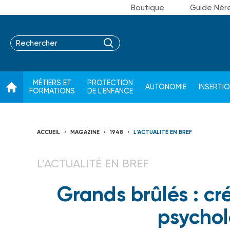
Boutique
Guide Nér
MÉTIERS ET
PROTECTION
AUTONOMIE
INSERTI
FORMATIONS
DE L'ENFANCE
ACCUEIL
MAGAZINE
1948
L'ACTUALITÉ EN BREF
L'ACTUALITÉ EN BREF
Grands brûlés : cr
psychol