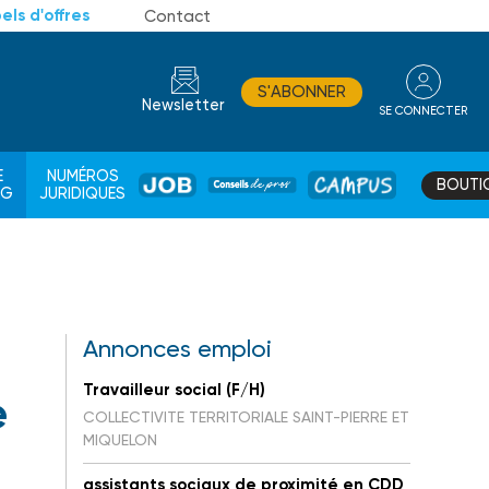
els d'offres
Contact
S'ABONNER
Newsletter
SE CONNECTER
CONSEIL
E
NUMÉROS
BOUTI
JOB
DE
CAMPUS
AG
JURIDIQUES
PROS
Annonces emploi
Travailleur social (F/H)
e
COLLECTIVITE TERRITORIALE SAINT-PIERRE ET
MIQUELON
assistants sociaux de proximité en CDD