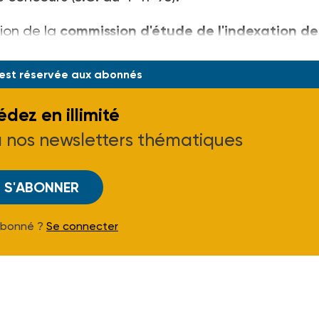
ion de la
commission d'étude de l'indexation de
-11-95).
 est réservée aux abonnés
dez en illimité
à nos newsletters thématiques
S'ABONNER
Abonné ?
Se connecter