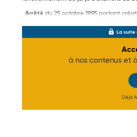
Arrêté
du 25 octobre 1995 portant créat
pensions militaires d'invalidité
(J.O. du 4
La suite
Accé
à nos contenus et 
Déjà 