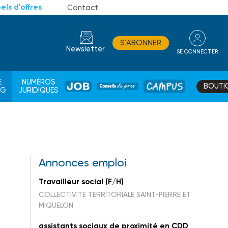
els d'offres
Contact
S'ABONNER
Newsletter
SE CONNECTER
CONSEIL
E
NUMÉROS
BOUTI
JOB
DE
CAMPUS
AG
JURIDIQUES
PROS
Annonces emploi
Travailleur social (F/H)
COLLECTIVITE TERRITORIALE SAINT-PIERRE ET
MIQUELON
assistants sociaux de proximité en CDD