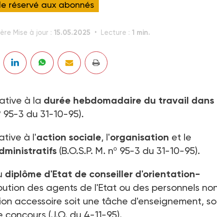
cle réservé aux abonnés
15.05.2025
1 min.
ère Mise à jour :
Lecture :
ative à la
durée hebdomadaire du travail dans 
º 95-3 du 31-10-95).
tive à l'
action sociale
, l'
organisation
et le
ministratifs
(B.O.S.P. M. nº 95-3 du 31-10-95).
au
diplôme d'Etat de conseiller d'orientation-
bution des agents de l'Etat ou des personnels no
ion accessoire soit une tâche d'enseignement, soi
concours (J.O. du 4-11-95).