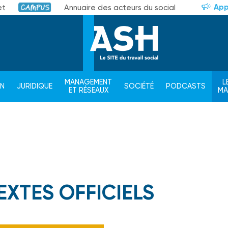
App
et
Annuaire des acteurs du social
Campus
MANAGEMENT
L
ON
JURIDIQUE
SOCIÉTÉ
PODCASTS
ET RÉSEAUX
M
EXTES OFFICIELS