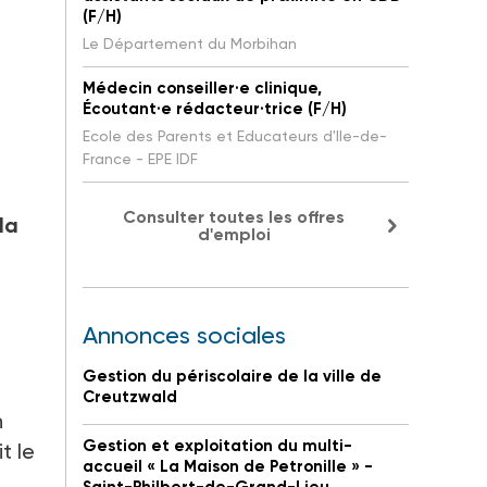
(F/H)
Le Département du Morbihan
Médecin conseiller·e clinique,
Écoutant·e rédacteur·trice (F/H)
Ecole des Parents et Educateurs d'Ile-de-
France - EPE IDF
Consulter toutes les offres
la
d'emploi
Annonces sociales
Gestion du périscolaire de la ville de
Creutzwald
n
Gestion et exploitation du multi-
t le
accueil « La Maison de Petronille » -