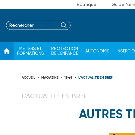
Boutique
Guide Nér
MÉTIERS ET
PROTECTION
AUTONOMIE
INSERTI
FORMATIONS
DE L'ENFANCE
ACCUEIL
MAGAZINE
1948
L'ACTUALITÉ EN BREF
L'ACTUALITÉ EN BREF
AUTRES T