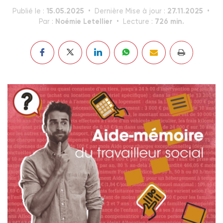
15.05.2025
27.11.2025
Publié le :
Dernière Mise à jour :
Noémie Letellier
726 min.
Par :
Lecture :