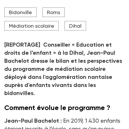
Jean-Paul Bachelot, conseiller « Education et droits
Bidonville
Roms
de l’enfant » à la Dihal, insiste sur la nécessité de
scolariser les enfants dès 3 ans.
Médiation scolaire
Dihal
Crédit photo DR
[REPORTAGE] Conseiller « Education et
droits de l’enfant » à la Dihal, Jean-Paul
Bachelot dresse le bilan et les perspectives
du programme de médiation scolaire
déployé dans l'agglomération nantaise
auprès d'enfants vivants dans les
bidonvilles.
Comment évolue le programme ?
Jean-Paul Bachelot :
En 2019, 1 430 enfants
étaient inscrits à l’école, sans qu’on puisse