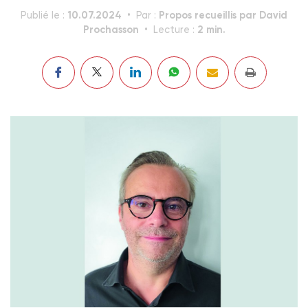
10.07.2024
Propos recueillis par David
Publié le :
Par :
Prochasson
2 min.
Lecture :