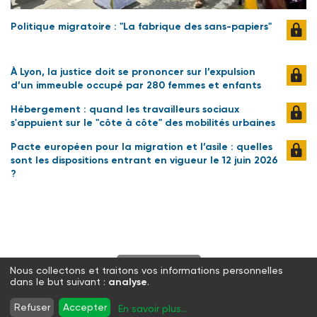
Politique migratoire : "La fabrique des sans-papiers"
À Lyon, la justice doit se prononcer sur l’expulsion
d’un immeuble occupé par 280 femmes et enfants
Hébergement : quand les travailleurs sociaux
s'appuient sur le "côte à côte" des mobilités urbaines
Pacte européen pour la migration et l’asile : quelles
sont les dispositions entrant en vigueur le 12 juin 2026
?
S'abonner
Nous collectons et traitons vos informations personnelles
dans le but suivant :
analyse
.
Twitter
Facebook
LinkedIn
Instagram
Refuser
Accepter
En savoir plus
...
WhatsApp