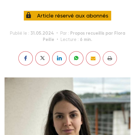
Article réservé aux abonnés
31.05.2024
Propos recueillis par Flora
Publié le :
Par :
Peille
6 min.
Lecture :