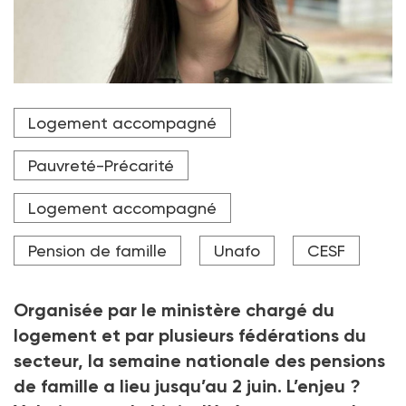
La 4e édition de la semaine des pensions de famille,
Logement accompagné
du 27 mai au 2 juin 2024, est organisée par plusieurs
acteurs du secteur : l’Unafo, la Fondation Abbé-
Pierre, la Fédération des acteurs de la solidarité,
Pauvreté-Précarité
Soliha, la Fapil, Habitat et Humanisme, avec le soutien
de l'Union sociale pour l'habitat.
Logement accompagné
Crédit photo Nesrine Berroukeche / DR
Pension de famille
Unafo
CESF
Organisée par le ministère chargé du
logement et par plusieurs fédérations du
secteur, la semaine nationale des pensions
de famille a lieu jusqu’au 2
juin. L’enjeu
?