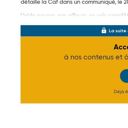
détaille la Caf dans un communiqué, le 28 
L’aide pourra, par ailleurs, se voir complé
La suite
Accé
à nos contenus et 
Déjà 