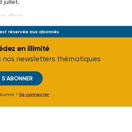
juillet.
ter d’aut
 est réservée aux abonnés
dez en illimité
à nos newsletters thématiques
S'ABONNER
Abonné ?
Se connecter