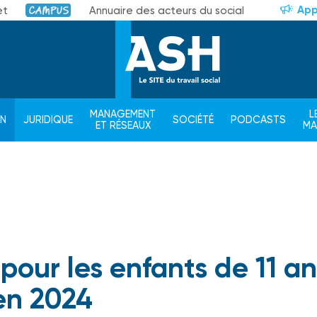
App
et
Annuaire des acteurs du social
Campus
MANAGEMENT
L
ON
JURIDIQUE
SOCIÉTÉ
PODCASTS
ET RÉSEAUX
M
pour les enfants de 11 an
en 2024