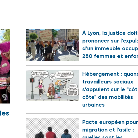
À Lyon, la justice doi
prononcer sur l’expul
d’un immeuble occup
280 femmes et enfa
Hébergement : quand
travailleurs sociaux
s'appuient sur le "cô
côte" des mobilités
urbaines
des
Pacte européen pour
migration et l’asile :
e
quelles sont les