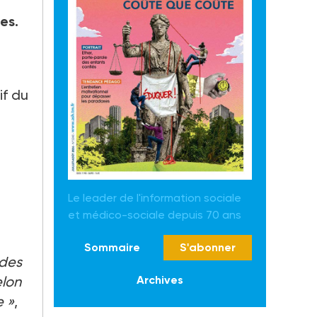
es.
if du
Le leader de l'information sociale
et médico-sociale depuis 70 ans
Sommaire
S'abonner
 des
Archives
elon
e »
,