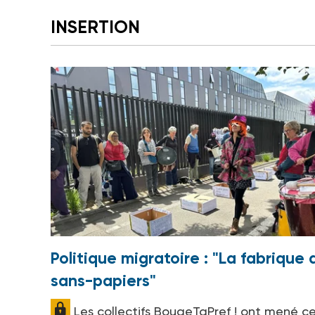
INSERTION
Politique migratoire : "La fabrique 
sans-papiers"
Les collectifs BougeTaPref ! ont mené c