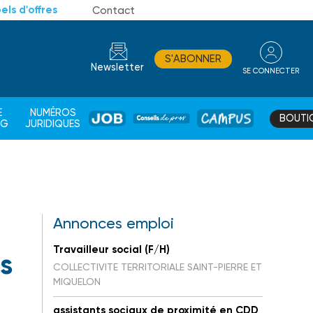
els d'offres
Contact
S'ABONNER
Newsletter
SE CONNECTER
CONSEIL
E
NUMÉROS
BOUTI
JOB
DE
CAMPUS
AG
JURIDIQUES
PROS
Annonces emploi
Travailleur social (F/H)
s
COLLECTIVITE TERRITORIALE SAINT-PIERRE ET
MIQUELON
assistants sociaux de proximité en CDD