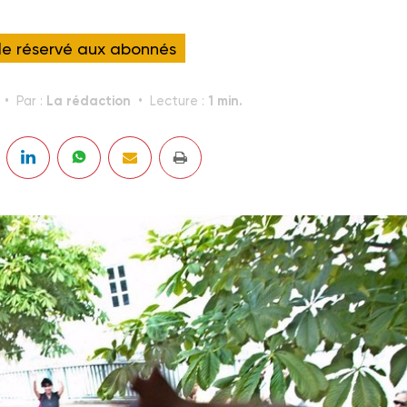
cle réservé aux abonnés
La rédaction
1 min.
Par :
Lecture :