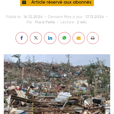
Article réservé aux abonnés
16.12.2024
17.12.2024
Publié le :
Dernière Mise à jour :
Flora Peille
2 min.
Par :
Lecture :