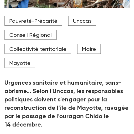
48 heures après le passage du cyclone Chido sur l'île
Pauvreté-Précarité
Unccas
de Mayotte, les collectivités locales métropolitaines
organisent leurs premières actions de soutien.
Conseil Régional
Crédit photo DR
Collectivité territoriale
Maire
Mayotte
Urgences sanitaire et humanitaire, sans-
abrisme… Selon l'Unccas, les responsables
politiques doivent s'engager pour la
reconstruction de l’île de Mayotte, ravagée
par le passage de l’ouragan Chido le
14
décembre.