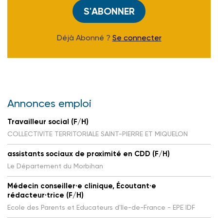
S'ABONNER
Déjà Abonné ?
Se connecter
Annonces emploi
Travailleur social (F/H)
COLLECTIVITE TERRITORIALE SAINT-PIERRE ET MIQUELON
assistants sociaux de proximité en CDD (F/H)
Le Département du Morbihan
Médecin conseiller·e clinique, Écoutant·e
rédacteur·trice (F/H)
Ecole des Parents et Educateurs d'Ile-de-France - EPE IDF