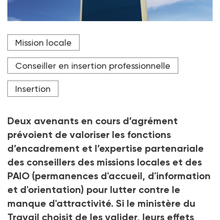
Les avenants 83 et 84 à la convention collective des
Mission locale
missions locales et des PAIO entendent mettre en
place un nouveau barème de primes d'encadrement
et une nouvelle compétence pour les conseillers
Conseiller en insertion professionnelle
d'insertion.
Insertion
Crédit photo CURIOS - stock.adobe.com
Deux avenants en cours d’agrément
prévoient de valoriser les fonctions
d’encadrement et l’expertise partenariale
des conseillers des missions locales et des
PAIO (permanences d'accueil, d'information
et d'orientation)
pour lutter contre le
manque d'attractivité. Si le ministère du
Travail choisit de les valider, leurs effets