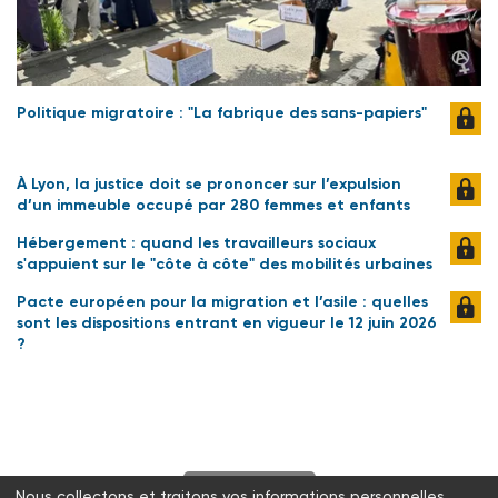
Politique migratoire : "La fabrique des sans-papiers"
À Lyon, la justice doit se prononcer sur l’expulsion
d’un immeuble occupé par 280 femmes et enfants
Hébergement : quand les travailleurs sociaux
s'appuient sur le "côte à côte" des mobilités urbaines
Pacte européen pour la migration et l’asile : quelles
sont les dispositions entrant en vigueur le 12 juin 2026
?
S'abonner
Nous collectons et traitons vos informations personnelles