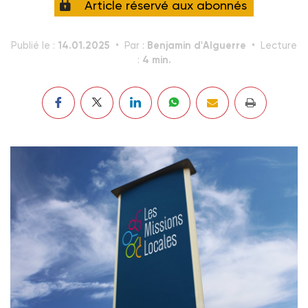
Article réservé aux abonnés
14.01.2025
Benjamin d'Alguerre
Publié le :
Par :
Lecture
4 min.
: