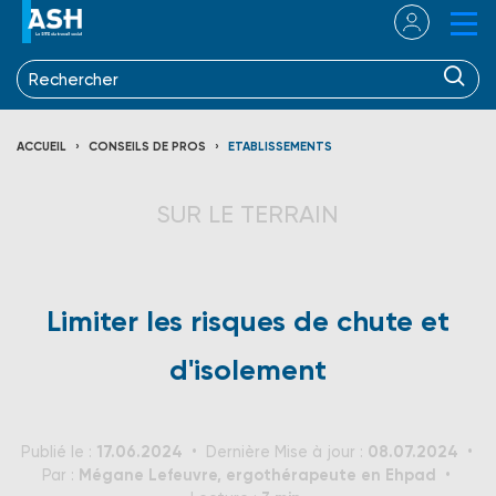
ACCUEIL
CONSEILS DE PROS
ETABLISSEMENTS
SUR LE TERRAIN
Limiter les risques de chute et
d'isolement
17.06.2024
08.07.2024
Publié le :
Dernière Mise à jour :
Mégane Lefeuvre, ergothérapeute en Ehpad
Par :