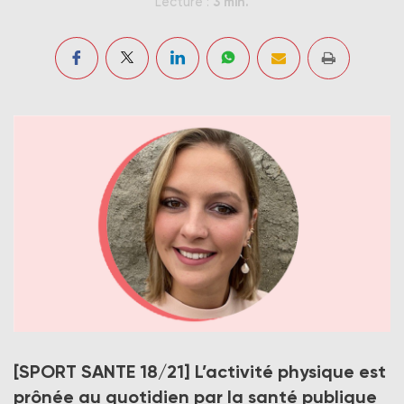
3 min.
Lecture :
« Au-delà des effets de prévention recherchés, nous
[SPORT SANTE 18/21]
L’activité physique est
agissons, grâce à ces activités physiques, à
l’amélioration de l’estime de soi », explique Mégane
prônée au quotidien par la santé publique