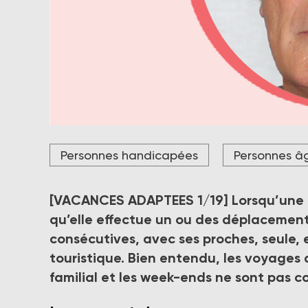
« Lorsque toutes ces personnes décident de “largue
Personnes handicapées
Personnes â
mérité, pour oublier pendant quelques instants un
être encore mieux préparées en amont, dans le sim
chacun », estime Philippe Giafferi, écrivain et confé
[VACANCES ADAPTEES 1/19]
Lorsqu’une 
Crédit photo DR
qu’elle effectue un ou des déplacemen
consécutives, avec ses proches, seule, 
touristique. Bien entendu, les voyages
familial et les week-ends ne sont pas