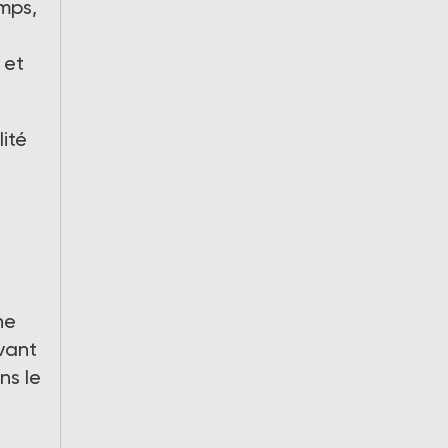
emps,
 et
ité
ne
vant
ns le