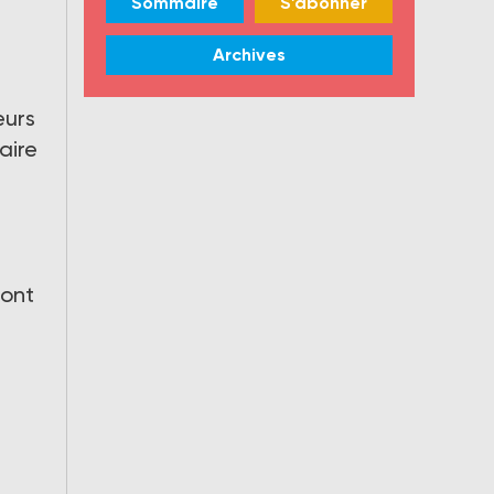
Sommaire
S'abonner
Archives
eurs
aire
 ont