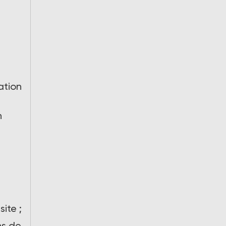
ation
n
site
;
ns de