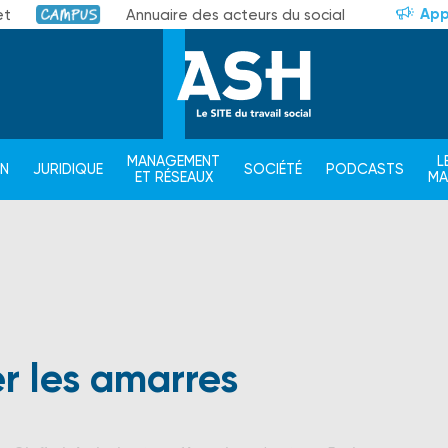
App
et
Annuaire des acteurs du social
Campus
MANAGEMENT
L
ON
JURIDIQUE
SOCIÉTÉ
PODCASTS
ET RÉSEAUX
M
r les amarres