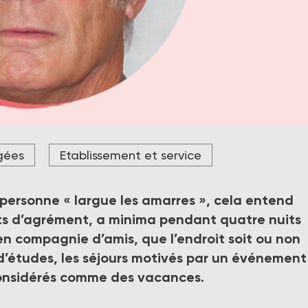
r les amarres”, pour un besoin, pour une envie, pour un repos 
gées
Etablissement et service
 quotidien pouvant être parfois oppressant, ces vacances doiv
ple et ultime objectif d’en profiter réellement, comme tout un
rencier.
personne « largue les amarres », cela entend
ts d’agrément, a minima pendant quatre nuits
en compagnie d’amis, que l’endroit soit ou non
 d’études, les séjours motivés par un événement
 considérés comme des vacances.