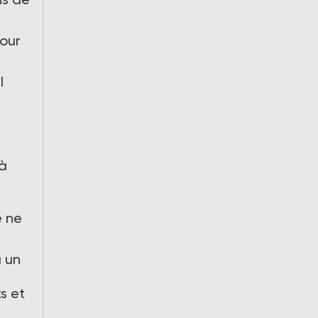
pour
l
 à
e ne
u un
s et