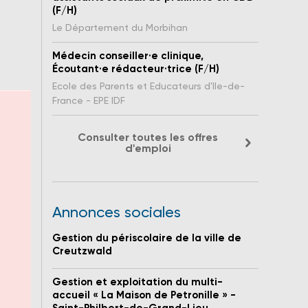
(F/H)
Le Département du Morbihan
Médecin conseiller·e clinique,
Écoutant·e rédacteur·trice (F/H)
Ecole des Parents et Educateurs d'Ile-de-
France - EPE IDF
Consulter toutes les offres
d'emploi
Annonces sociales
Gestion du périscolaire de la ville de
Creutzwald
Gestion et exploitation du multi-
accueil « La Maison de Petronille » -