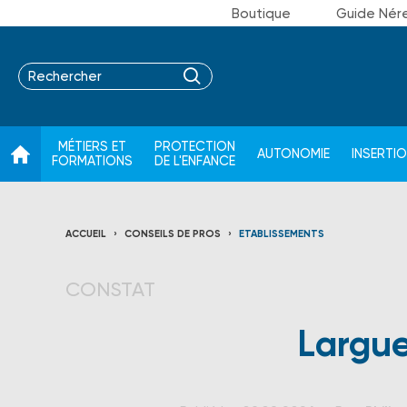
Boutique
Guide Nér
MÉTIERS ET
PROTECTION
AUTONOMIE
INSERTI
FORMATIONS
DE L'ENFANCE
ACCUEIL
CONSEILS DE PROS
ETABLISSEMENTS
CONSTAT
Largue