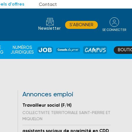
els d'offres
Contact
S'ABONNER
Newsletter
SE CONNECTER
CONSEIL
E
NUMÉROS
BOUTI
JOB
DE
CAMPUS
AG
JURIDIQUES
PROS
Annonces emploi
Travailleur social (F/H)
COLLECTIVITE TERRITORIALE SAINT-PIERRE ET
MIQUELON
assistants sociaux de proximité en CDD