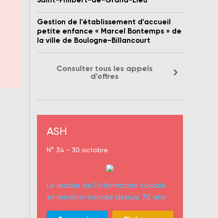
Saint-Philbert-de-Grand-Lieu
Gestion de l'établissement d'accueil
petite enfance « Marcel Bontemps » de
la ville de Boulogne-Billancourt
Consulter tous les appels
d'offres
bien
ent
ASH
N° 34 - 30 octobre
Le leader de l'information sociale
et médico-sociale depuis 70 ans