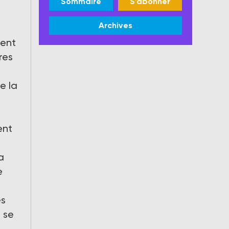
Sommaire
S'abonner
Archives
ment
res
e la
ent
a
e
es
e se