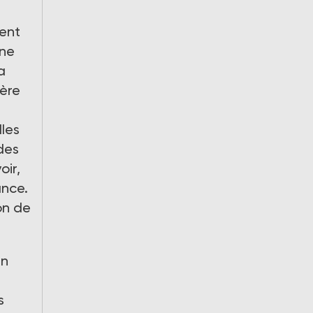
ent
une
a
ière
lles
 des
oir,
ance.
on de
en
s