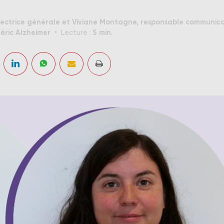
rectrice générale et Viviane Montagne, responsable communica
ric Alzheimer
5 min.
Lecture :