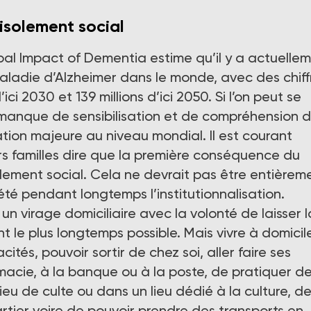
’isolement social
al Impact of Dementia estime qu’il y a actuelle
maladie d’Alzheimer dans le monde, avec des chiff
ci 2030 et 139 millions d’ici 2050. Si l’on peut se
 manque de sensibilisation et de compréhension d
ion majeure au niveau mondial. Il est courant
s familles dire que la première conséquence du
solement social. Cela ne devrait pas être entièrem
été pendant longtemps l’institutionnalisation.
s un virage domiciliaire avec la volonté de laisser l
le plus longtemps possible. Mais vivre à domicil
cités, pouvoir sortir de chez soi, aller faire ses
rmacie, à la banque ou à la poste, de pratiquer d
lieu de culte ou dans un lieu dédié à la culture, d
artier voire de pouvoir prendre des transports en