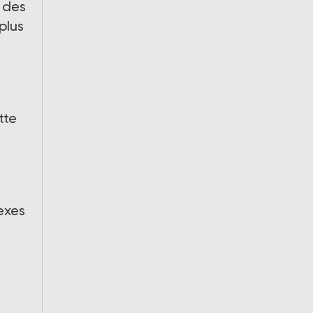
 des
plus
tte
exes