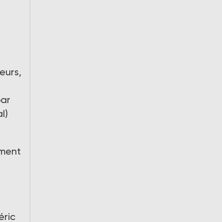
eurs,
par
l)
ement
s
éric