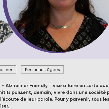
sformer la société pour qu’elle soit plus accueillante et inclusiv
heimer
Personnes âgées
imer et d’autres formes de démence », soulignent Christine
e, directrice de la communication, Fondation Médéric Alzheime
 Alzheimer Friendly » vise à faire en sorte que
tifs puissent, demain, vivre dans une société 
 l’écoute de leur parole. Pour y parvenir, tous le
iser.