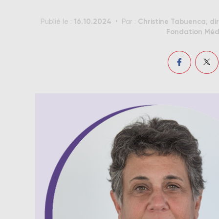
16.10.2024
Christine Tabuenca, di
Publié le :
Par :
Fondation Médé