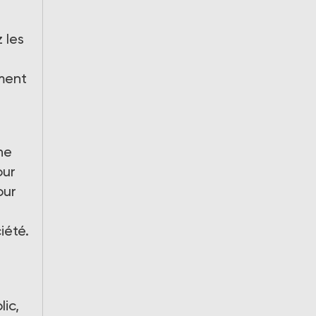
 les
ement
he
our
our
iété.
lic,