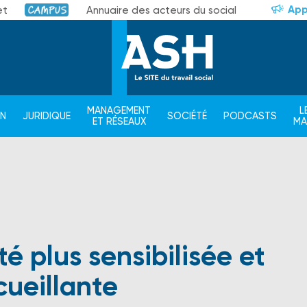
App
et
Annuaire des acteurs du social
Campus
MANAGEMENT
L
ON
JURIDIQUE
SOCIÉTÉ
PODCASTS
ET RÉSEAUX
M
é plus sensibilisée et
cueillante