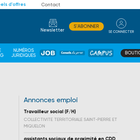
els d'offres
Contact
S'ABONNER
Newsletter
SE CONNECTER
CONSEIL
E
NUMÉROS
BOUTI
JOB
DE
CAMPUS
AG
JURIDIQUES
PROS
Annonces emploi
Travailleur social (F/H)
COLLECTIVITE TERRITORIALE SAINT-PIERRE ET
MIQUELON
assistants sociaux de proximité en CDD