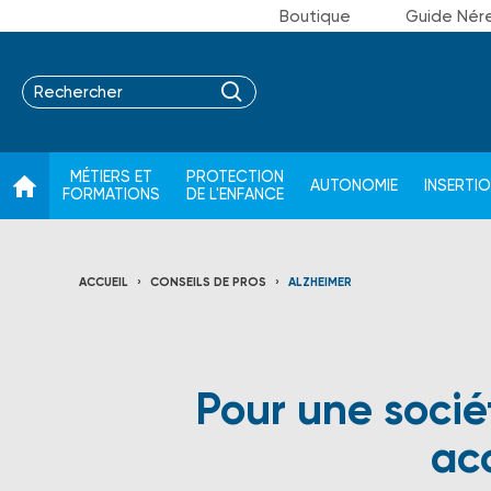
Boutique
Guide Nér
MÉTIERS ET
PROTECTION
AUTONOMIE
INSERTI
FORMATIONS
DE L'ENFANCE
ACCUEIL
CONSEILS DE PROS
ALZHEIMER
Pour une sociét
ac