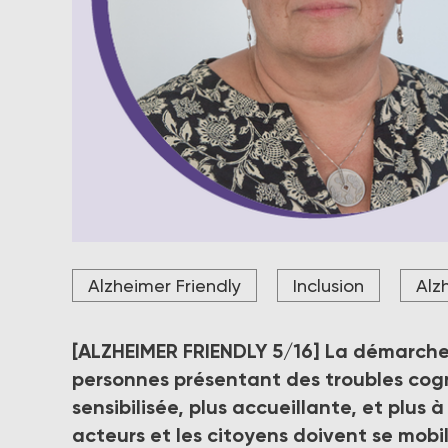
« Il s’agit d’une approche holistique qui vise à tran
Alzheimer Friendly
Inclusion
Alz
pour les personnes vivant avec la maladie d’Alzhe
Tabuenca, directrice générale et Viviane Montagn
Crédit photo DR
[ALZHEIMER FRIENDLY 5/16]
La démarche «
personnes présentant des troubles cogni
sensibilisée, plus accueillante, et plus à
acteurs et les citoyens doivent se mobil