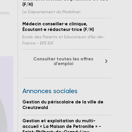
(F/H)
Le Département du Morbihan
tion,
Médecin conseiller·e clinique,
Écoutant·e rédacteur·trice (F/H)
Ecole des Parents et Educateurs d'Ile-de-
France - EPE IDF
Consulter toutes les offres
d'emploi
Annonces sociales
Gestion du périscolaire de la ville de
Creutzwald
Gestion et exploitation du multi-
accueil « La Maison de Petronille » -