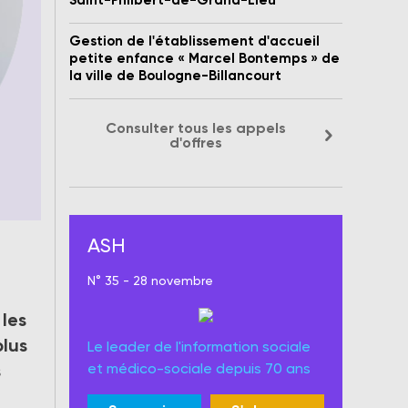
Saint-Philbert-de-Grand-Lieu
Gestion de l'établissement d'accueil
petite enfance « Marcel Bontemps » de
la ville de Boulogne-Billancourt
Consulter tous les appels
d'offres
ASH
e
N° 35 - 28 novembre
r.
 les
plus
Le leader de l'information sociale
et médico-sociale depuis 70 ans
s