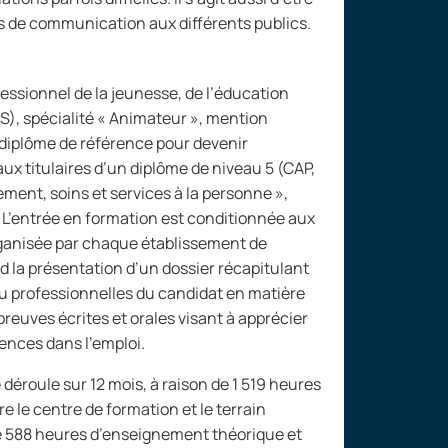
 de communication aux différents publics.
fessionnel de la jeunesse, de l’éducation
), spécialité «
Animateur
», mention
e diplôme de référence pour devenir
aux titulaires d’un diplôme de niveau
5 (CAP,
ent, soins et services à la personne
»,
 L’entrée en formation est conditionnée aux
rganisée par chaque établissement de
 la présentation d’un dossier récapitulant
u professionnelles du candidat en matière
preuves écrites et orales visant à apprécier
ences dans l’emploi.
 déroule sur 12
mois, à raison de 1
519
heures
e le centre de formation et le terrain
e 588
heures d’enseignement théorique et