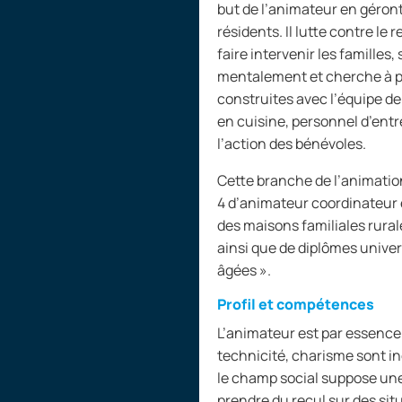
but de l’animateur en géront
résidents. Il lutte contre le r
faire intervenir les famille
mentalement et cherche à p
construites avec l’équipe de
en cuisine, personnel d’entr
l’action des bénévoles.
Cette branche de l’animation
4
d’animateur coordinateur e
des maisons familiales rura
ainsi que de diplômes univer
âgées
».
Profil et compétences
L’animateur est par essence l
technicité, charisme sont in
le champ social suppose une
prendre du recul sur des situa