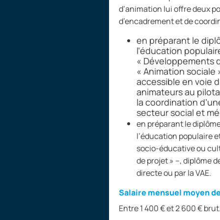
d’animation lui offre deux po
d’encadrement et de coordi
en préparant le dipl
l’éducation populai
«
Développements de 
«
Animation sociale
accessible en voie di
animateurs au pilota
la coordination d’u
secteur social et mé
en préparant le diplôme
l’éducation populaire e
socio-éducative ou cul
de projet
»
–, diplôme d
directe ou par la VAE.
Salaire mensuel moyen de
Entre 1
400 € et 2 600 € brut