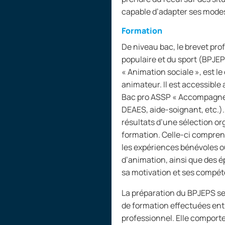
capable d’adapter ses modes
Formation
De niveau bac, le brevet pro
populaire et du sport (BPJEPS
«
Animation sociale
», est l
animateur. Il est accessible 
Bac pro ASSP «
Accompagnem
DEAES, aide-soignant, etc.).
résultats d’une sélection o
formation. Celle-ci comprend
les expériences bénévoles o
d’animation, ainsi que des é
sa motivation et ses compét
La préparation du BPJEPS se
de formation effectuées entr
professionnel. Elle comport