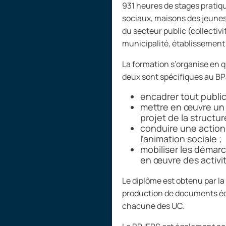
931
heures de stages pratiqu
sociaux, maisons des jeunes 
du secteur public (collectivi
municipalité, établissement 
La formation s’organise en 
deux sont spécifiques au B
encadrer tout public
mettre en œuvre un p
projet de la structur
conduire une action
l’animation sociale
;
mobiliser les démar
en œuvre des activit
Le diplôme est obtenu par la
production de documents écr
chacune des UC.