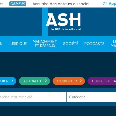
App
et
Annuaire des acteurs du social
Campus
MANAGEMENT
L
ON
JURIDIQUE
SOCIÉTÉ
PODCASTS
ET RÉSEAUX
M
UDIER
ACTUALITÉ
S'ORIENTER
CONSEILS PR