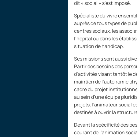
dit «
social
» s’est imposé.
Spécialiste du vivre
ensemble
auprès de tous types de publi
centres sociaux, les associa
l’hôpital ou dans les établ
situation de handicap.
Ses missions sont aussi div
Partir des besoins des pers
d’activités visant tantôt le 
maintien de l’autonomie phys
cadre du projet institutionn
au sein d’une équipe plurid
projets, l’animateur social e
destinés à ouvrir la structu
Devant la spécificité des b
courant de l’animation socia