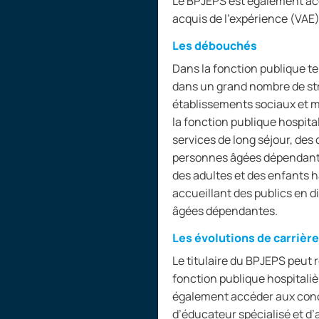
Le BPJEPS est également acce
acquis de l’expérience (VAE)
Les débouchés
Dans la fonction publique ter
dans un grand nombre de st
établissements sociaux et mé
la fonction publique hospital
services de long séjour, des
personnes âgées dépendantes.
des adultes et des enfants h
accueillant des publics en d
âgées dépendantes.
Les évolutions de carrière
Le titulaire du BPJEPS peut 
fonction publique hospitaliè
également accéder aux conco
d’éducateur spécialisé et d’as