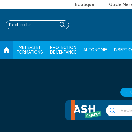
Boutique
Guide Nér
MÉTIERS ET
PROTECTION
AUTONOMIE
INSERTI
FORMATIONS
DE L'ENFANCE
ET