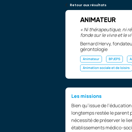
Retour aux résultats
ANIMATEUR
«
Ni thérapeutique, ni r
fonde sur le vivre et le 
Bernard Hervy, fondate
gérontologie
Animateur
BPJEPS
A
Animation sociale et de loisirs
Les missions
Bien qu’issue de l’éducation
longtemps restée le parent pa
nécessité de préserver le lie
établissements médico-socia