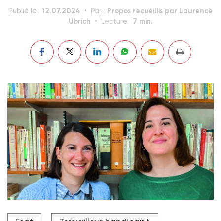
12.07.2024
Propos recueillis par Laurence
Publié le :
Par :
Ubrich
7 min.
Lecture :
"Nous pensons qu’il est indispensable que des