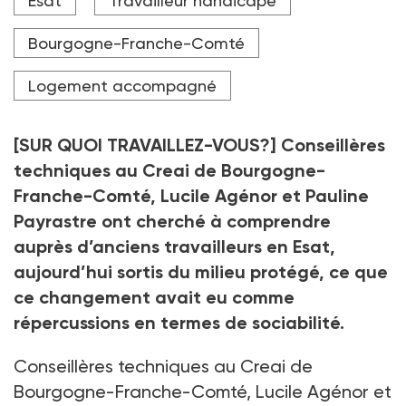
Esat
Travailleur handicapé
professionnels du milieu ordinaire viennent aussi
découvrir les Esat pour avoir une meilleure
connaissance, une meilleure appréhension du
Bourgogne-Franche-Comté
handicap et de la compensation," estime Pauline
Payrastre (à droite).
Logement accompagné
Crédit photo DR
[SUR QUOI TRAVAILLEZ-VOUS?] Conseillères
techniques au Creai de Bourgogne-
Franche-Comté, Lucile Agénor et Pauline
Payrastre ont cherché à comprendre
auprès d’anciens travailleurs en Esat,
aujourd’hui sortis du milieu protégé, ce que
ce changement avait eu comme
répercussions en termes de sociabilité.
Conseillères techniques au Creai de
Bourgogne-Franche-Comté, Lucile Agénor et