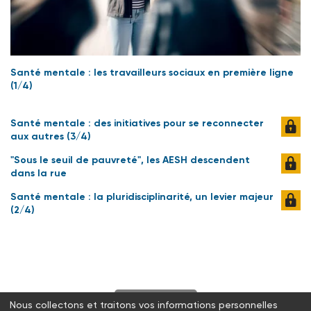
Santé mentale : les travailleurs sociaux en première ligne
(1/4)
Santé mentale : des initiatives pour se reconnecter
aux autres (3/4)
"Sous le seuil de pauvreté", les AESH descendent
dans la rue
Santé mentale : la pluridisciplinarité, un levier majeur
(2/4)
S'abonner
Nous collectons et traitons vos informations personnelles