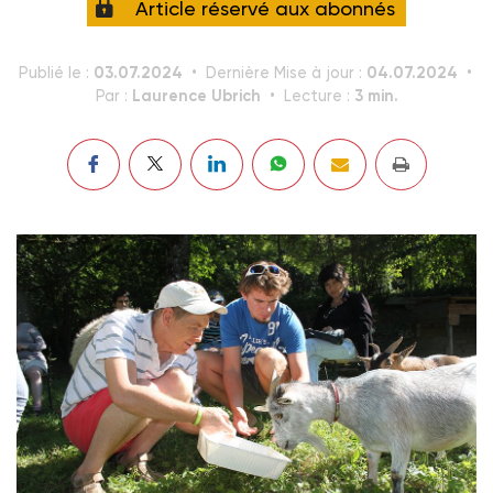
Article réservé aux abonnés
03.07.2024
04.07.2024
Publié le :
Dernière Mise à jour :
Laurence Ubrich
3 min.
Par :
Lecture :