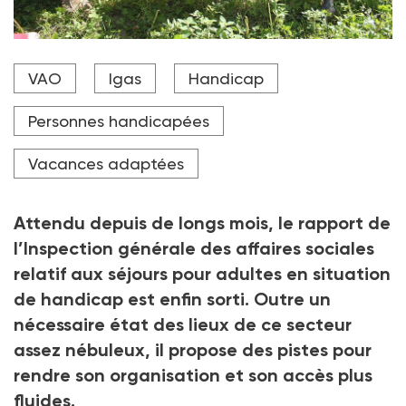
Les séjours de vacances adaptées organisées
VAO
Igas
Handicap
permettent aux personnes en situation de handicap
de renouer avec la nature.
Personnes handicapées
Crédit photo ADLV 73
Vacances adaptées
Attendu depuis de longs mois, le rapport de
l’Inspection générale des affaires sociales
relatif aux séjours pour adultes en situation
de handicap est enfin sorti. Outre un
nécessaire état des lieux de ce secteur
assez nébuleux, il propose des pistes pour
rendre son organisation et son accès plus
fluides.