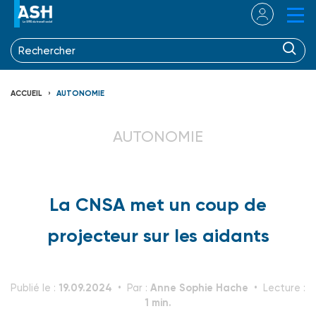
ACCUEIL
AUTONOMIE
AUTONOMIE
La CNSA met un coup de
projecteur sur les aidants
19.09.2024
Anne Sophie Hache
Publié le :
Par :
Lecture :
1 min.