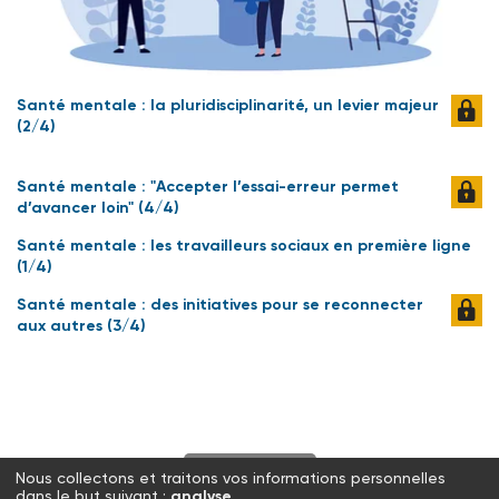
Santé mentale : la pluridisciplinarité, un levier majeur
(2/4)
Santé mentale : "Accepter l’essai-erreur permet
d’avancer loin" (4/4)
Santé mentale : les travailleurs sociaux en première ligne
(1/4)
Santé mentale : des initiatives pour se reconnecter
aux autres (3/4)
S'abonner
Nous collectons et traitons vos informations personnelles
dans le but suivant :
analyse
.