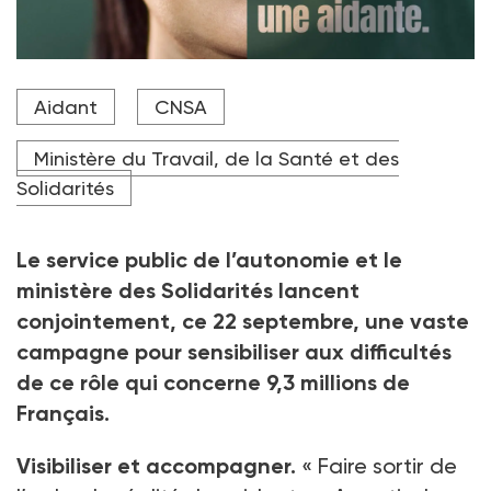
Avec l'aide de plusieurs associations, des outils sont
Aidant
CNSA
mis en œuvre pour sensibiliser au rôle des aidants.
Crédit photo © CNSA
Ministère du Travail, de la Santé et des
Solidarités
Le service public de l’autonomie et le
ministère des Solidarités
lancent
conjointement, ce 22
septembre, une vaste
campagne pour sensibiliser aux difficultés
de ce rôle qui concerne 9,3
millions de
Français.
Visibiliser et accompagner.
«
Faire sortir de