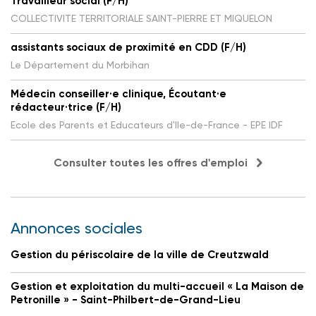
Travailleur social (F/H)
COLLECTIVITE TERRITORIALE SAINT-PIERRE ET MIQUELON
assistants sociaux de proximité en CDD (F/H)
Le Département du Morbihan
Médecin conseiller·e clinique, Écoutant·e
rédacteur·trice (F/H)
Ecole des Parents et Educateurs d'Ile-de-France - EPE IDF
Consulter toutes les offres d'emploi
Annonces sociales
Gestion du périscolaire de la ville de Creutzwald
Gestion et exploitation du multi-accueil « La Maison de
Petronille » - Saint-Philbert-de-Grand-Lieu