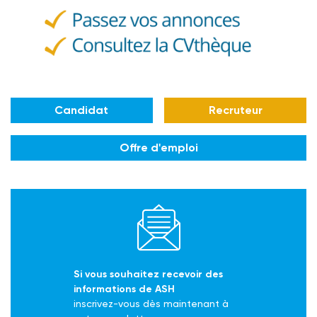
Candidat
Recruteur
Offre d'emploi
Si vous souhaitez recevoir des
informations de ASH
inscrivez-vous dès maintenant à