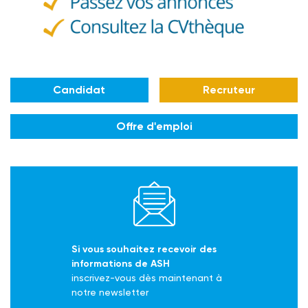
Candidat
Recruteur
Offre d'emploi
Si vous souhaitez recevoir des
informations de ASH
inscrivez-vous dès maintenant à
notre newsletter