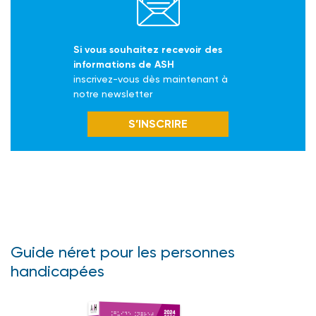
Si vous souhaitez recevoir des
informations de ASH
inscrivez-vous dès maintenant à
notre newsletter
S’INSCRIRE
Guide néret pour les personnes
handicapées