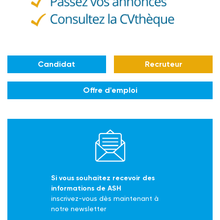
Candidat
Recruteur
Offre d'emploi
Si vous souhaitez recevoir des
informations de ASH
inscrivez-vous dès maintenant à
notre newsletter