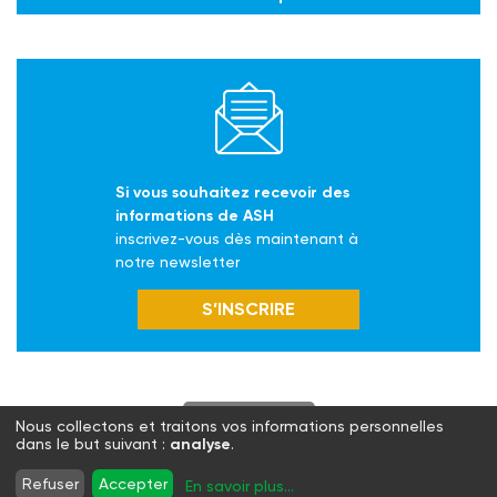
Si vous souhaitez recevoir des
informations de ASH
inscrivez-vous dès maintenant à
notre newsletter
S’INSCRIRE
S'abonner
Nous collectons et traitons vos informations personnelles
dans le but suivant :
analyse
.
Twitter
Facebook
LinkedIn
Instagram
Refuser
Accepter
En savoir plus
...
WhatsApp