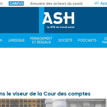
App
et
Annuaire des acteurs du social
Campus
MANAGEMENT
L
ON
JURIDIQUE
SOCIÉTÉ
PODCASTS
ET RÉSEAUX
M
s le viseur de la Cour des comptes