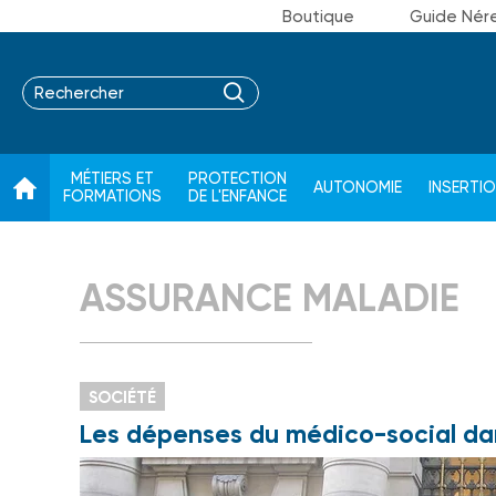
Boutique
Guide Nér
MÉTIERS ET
PROTECTION
AUTONOMIE
INSERTI
FORMATIONS
DE L'ENFANCE
ASSURANCE MALADIE
SOCIÉTÉ
Les dépenses du médico-social dan