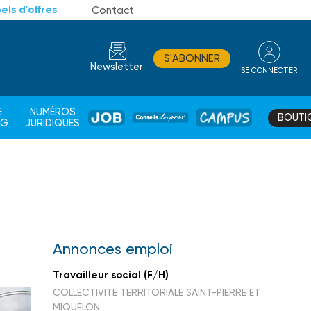
els d'offres
Contact
S'ABONNER
Newsletter
SE CONNECTER
CONSEIL
E
NUMÉROS
BOUTI
JOB
DE
CAMPUS
AG
JURIDIQUES
PROS
Annonces emploi
Travailleur social (F/H)
COLLECTIVITE TERRITORIALE SAINT-PIERRE ET
MIQUELON