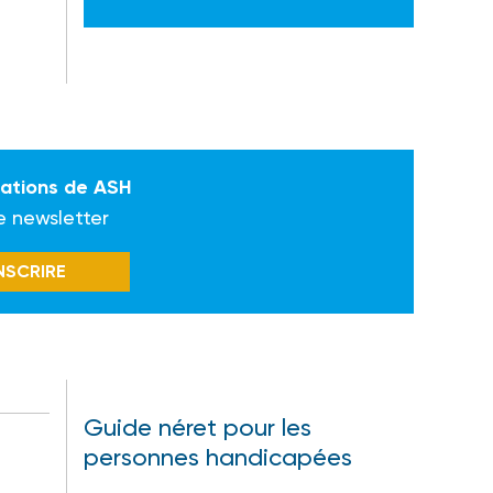
mations de ASH
e newsletter
INSCRIRE
Guide néret pour les
personnes handicapées