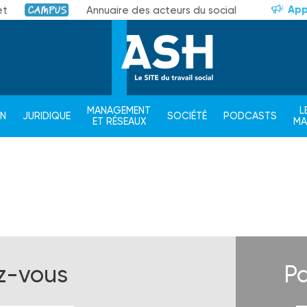
App
et
Annuaire des acteurs du social
Campus
MANAGEMENT
L
ON
JURIDIQUE
SOCIÉTÉ
PODCASTS
ET RÉSEAUX
M
ez-vous
Pa