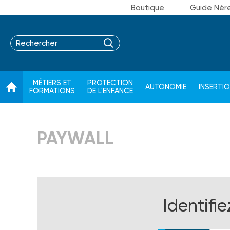
Boutique
Guide Nér
MÉTIERS ET
PROTECTION
AUTONOMIE
INSERTI
FORMATIONS
DE L'ENFANCE
PAYWALL
Identifi