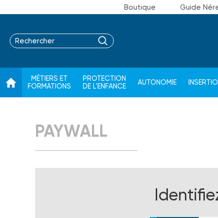
Boutique
Guide Nér
MÉTIERS ET
PROTECTION
AUTONOMIE
INSERTI
FORMATIONS
DE L'ENFANCE
PAYWALL
Identifi