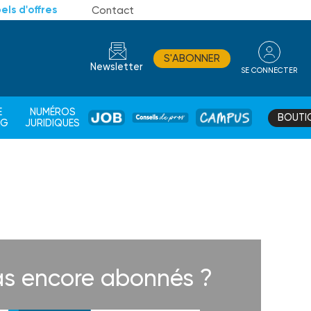
els d'offres
Contact
S'ABONNER
Newsletter
SE CONNECTER
CONSEIL
E
NUMÉROS
BOUTI
JOB
DE
CAMPUS
AG
JURIDIQUES
PROS
s encore abonnés ?