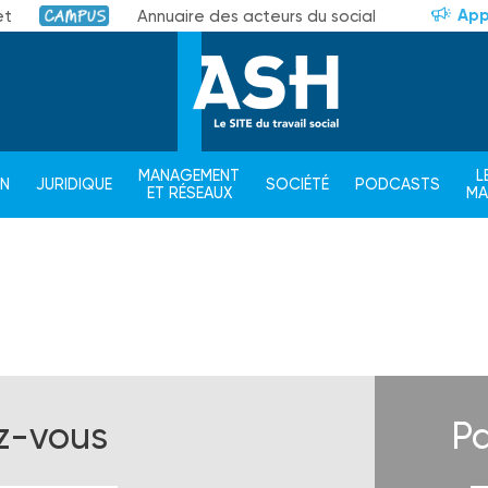
App
et
Annuaire des acteurs du social
Campus
MANAGEMENT
L
ON
JURIDIQUE
SOCIÉTÉ
PODCASTS
ET RÉSEAUX
M
ez-vous
Pa