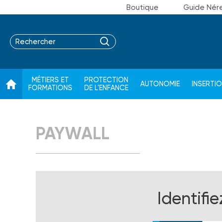
Boutique
Guide Nér
MÉTIERS ET
PROTECTION
AUTONOMIE
INSERTI
FORMATIONS
DE L'ENFANCE
PAYWALL
Identifi