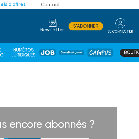
els d'offres
Contact
S'ABONNER
Newsletter
SE CONNECTER
CONSEIL
E
NUMÉROS
BOUTI
JOB
DE
CAMPUS
AG
JURIDIQUES
PROS
s encore abonnés ?