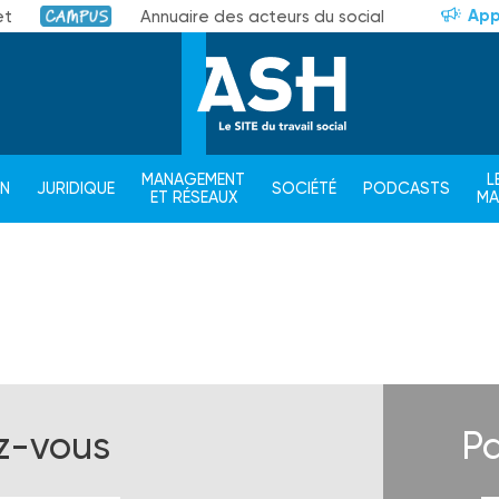
App
et
Annuaire des acteurs du social
Campus
MANAGEMENT
L
ON
JURIDIQUE
SOCIÉTÉ
PODCASTS
ET RÉSEAUX
M
ez-vous
Pa