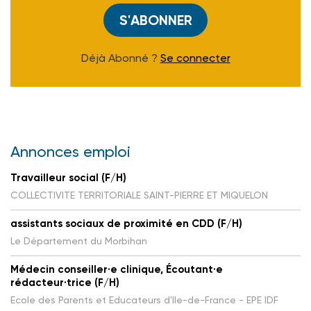
S'ABONNER
Déjà Abonné ?
Se connecter
Annonces emploi
Travailleur social (F/H)
COLLECTIVITE TERRITORIALE SAINT-PIERRE ET MIQUELON
assistants sociaux de proximité en CDD (F/H)
Le Département du Morbihan
Médecin conseiller·e clinique, Écoutant·e
rédacteur·trice (F/H)
Ecole des Parents et Educateurs d'Ile-de-France - EPE IDF