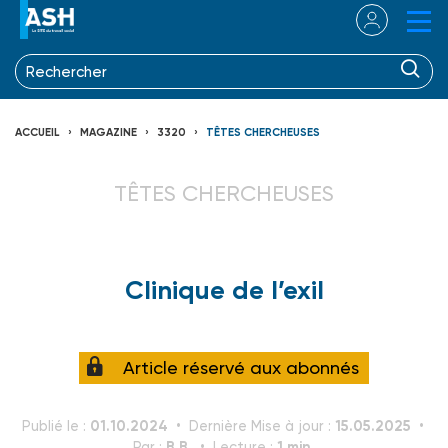
ACCUEIL
MAGAZINE
3320
TÊTES CHERCHEUSES
TÊTES CHERCHEUSES
Clinique de l’exil
Article réservé aux abonnés
01.10.2024
15.05.2025
Publié le :
Dernière Mise à jour :
B.B.
1 min.
Par :
Lecture :