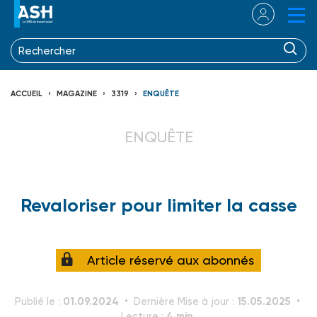
ACCUEIL
MAGAZINE
3319
ENQUÊTE
ENQUÊTE
Revaloriser pour limiter la casse
Article réservé aux abonnés
01.09.2024
15.05.2025
Publié le :
Dernière Mise à jour :
4 min.
Lecture :