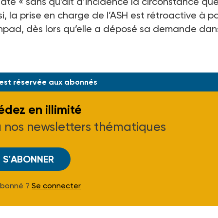
ate « sans qu’ait d’incidence la circonstance que
i, la prise en charge de l’ASH est rétroactive à pa
Ehpad, dès lors qu’elle a déposé sa demande dan
 est réservée aux abonnés
dez en illimité
à nos newsletters thématiques
S'ABONNER
Abonné ?
Se connecter