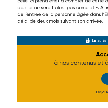
celle-ci prend effet à compter de cette d
dossier ne serait alors pas complet ». Ains
de l’entrée de la personne âgée dans l’
délai de deux mois suivant son arrivée.
Conseil d’Etat, 29 mai 2024, n° 473502.
La suite
Accé
à nos contenus et 
Déjà 