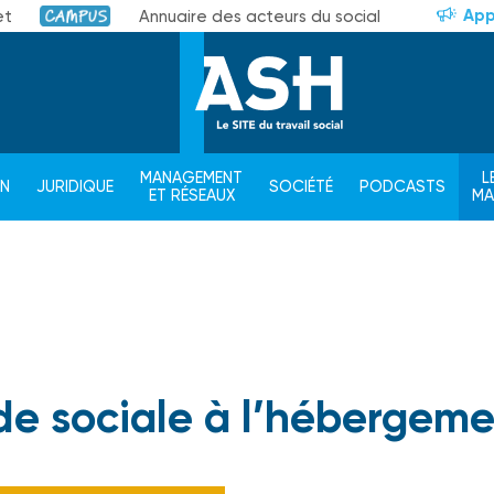
App
et
Annuaire des acteurs du social
Campus
MANAGEMENT
L
ON
JURIDIQUE
SOCIÉTÉ
PODCASTS
ET RÉSEAUX
M
ide sociale à l’hébergem