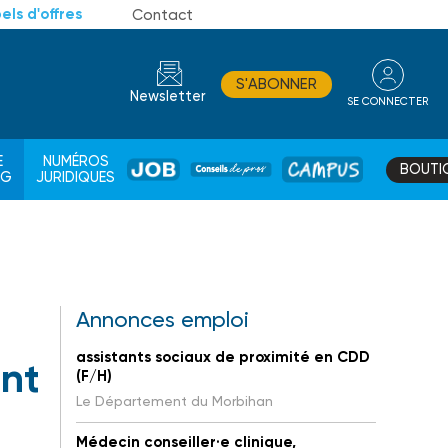
els d'offres
Contact
S'ABONNER
Newsletter
SE CONNECTER
CONSEIL
E
NUMÉROS
BOUTI
JOB
DE
CAMPUS
AG
JURIDIQUES
PROS
Annonces emploi
assistants sociaux de proximité en CDD
ent
(F/H)
Le Département du Morbihan
Médecin conseiller·e clinique,