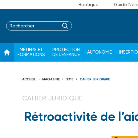
Boutique
Guide Nér
MÉTIERS ET
PROTECTION
AUTONOMIE
INSERTI
FORMATIONS
DE L'ENFANCE
ACCUEIL
MAGAZINE
3318
CAHIER JURIDIQUE
CAHIER JURIDIQUE
Rétroactivité de l’a