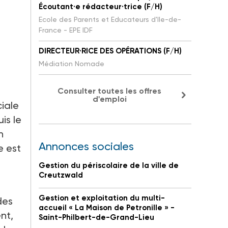
Écoutant·e rédacteur·trice (F/H)
Ecole des Parents et Educateurs d'Ile-de-
France - EPE IDF
DIRECTEUR·RICE DES OPÉRATIONS (F/H)
Médiation Nomade
Consulter toutes les offres
d'emploi
ciale
is le
n
Annonces sociales
e est
Gestion du périscolaire de la ville de
Creutzwald
Gestion et exploitation du multi-
des
accueil « La Maison de Petronille » -
nt,
Saint-Philbert-de-Grand-Lieu