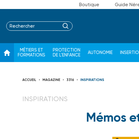
Boutique
Guide Nér
MÉTIERS ET
PROTECTION
AUTONOMIE
INSERTI
FORMATIONS
DE L'ENFANCE
ACCUEIL
MAGAZINE
3316
INSPIRATIONS
INSPIRATIONS
Mémos et