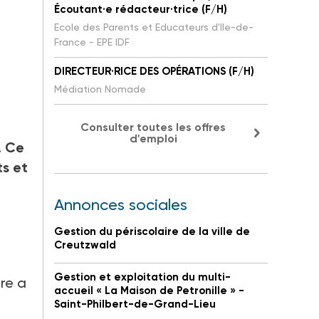
Écoutant·e rédacteur·trice (F/H)
Ecole des Parents et Educateurs d'Ile-de-
France - EPE IDF
DIRECTEUR·RICE DES OPÉRATIONS (F/H)
Médiation Nomade
Consulter toutes les offres
d'emploi
. Ce
s et
Annonces sociales
Gestion du périscolaire de la ville de
Creutzwald
Gestion et exploitation du multi-
ère a
accueil « La Maison de Petronille » -
Saint-Philbert-de-Grand-Lieu