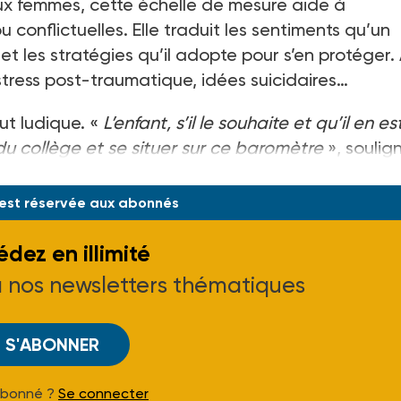
s aux femmes, cette échelle de mesure aide à
conflictuelles. Elle traduit les sentiments qu’un
t les stratégies qu’il adopte pour s’en protéger.
stress post-traumatique, idées suicidaires…
ut ludique. «
L’enfant, s’il le souhaite et qu’il en es
 du collège et se situer sur ce baromètre
», soulig
érien.
 est réservée aux abonnés
dez en illimité
à nos newsletters thématiques
S'ABONNER
Abonné ?
Se connecter