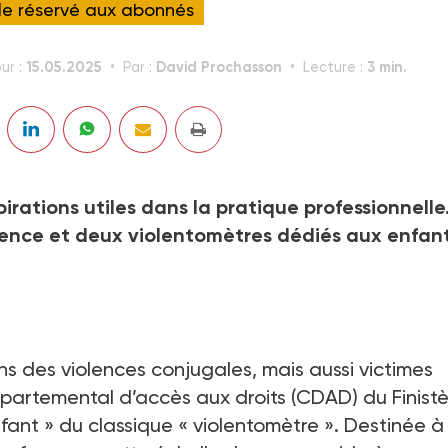
cle réservé aux abonnés
15.05.2025
David Prochasson
3 min.
ur :
Par :
Lecture :
irations utiles dans la pratique professionnelle
gence et deux violentomètres dédiés aux enfant
s des violences conjugales, mais aussi victimes
départemental d’accès aux droits (CDAD) du Finist
fant » du classique « violentomètre ». Destinée à