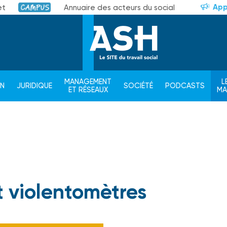
App
et
Annuaire des acteurs du social
Campus
MANAGEMENT
L
ON
JURIDIQUE
SOCIÉTÉ
PODCASTS
ET RÉSEAUX
M
 violentomètres