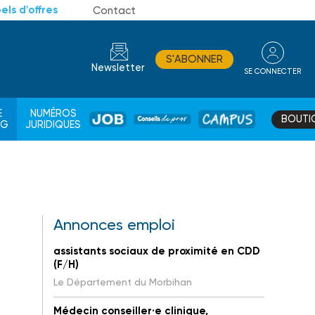
els d'offres
Contact
S'ABONNER
Newsletter
SE CONNECTER
CONSEIL
E
NUMÉROS
BOUTI
JOB
DE
CAMPUS
AG
JURIDIQUES
PROS
Annonces emploi
assistants sociaux de proximité en CDD
(F/H)
Le Département du Morbihan
Médecin conseiller·e clinique,