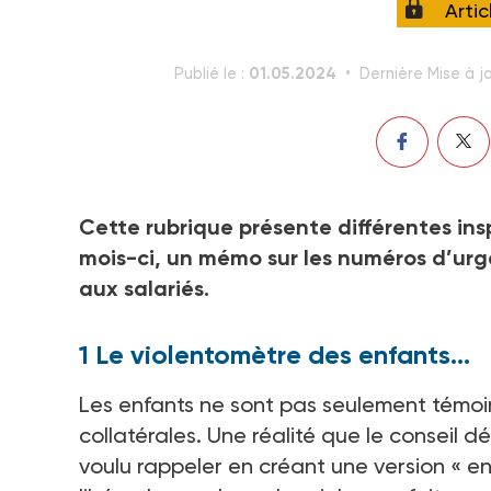
Arti
01.05.2024
Publié le :
Dernière Mise à jo
Cette rubrique présente différentes insp
mois-ci, un mémo sur les numéros d’ur
aux salariés.
1 Le violentomètre des enfants…
Les enfants ne sont pas seulement témoin
collatérales. Une réalité que le conseil 
voulu rappeler en créant une version « en