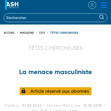
ACCUEIL
MAGAZINE
3313
TÊTES CHERCHEUSES
TÊTES CHERCHEUSES
La menace masculiniste
Article réservé aux abonnés
01.02.2024
15.05.2025
Publié le :
Dernière Mise à jour :
B. B.
1 min.
Par :
Lecture :