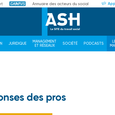
App
et
Annuaire des acteurs du social
Campus
MANAGEMENT
L
ON
JURIDIQUE
SOCIÉTÉ
PODCASTS
ET RÉSEAUX
M
onses des pros