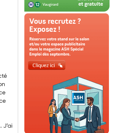
cté
on
nce
 ce
 J’ai