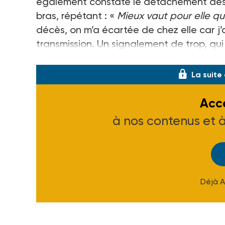
également constaté le détachement des c
bras, répétant : «
Mieux vaut pour elle qu’
décès, on m’a écartée de chez elle car j
transmission. Un signalement de trop, qui
jours, Fleur a été privée de ses auxiliaire
La suite
Accé
à nos contenus et 
Déjà 