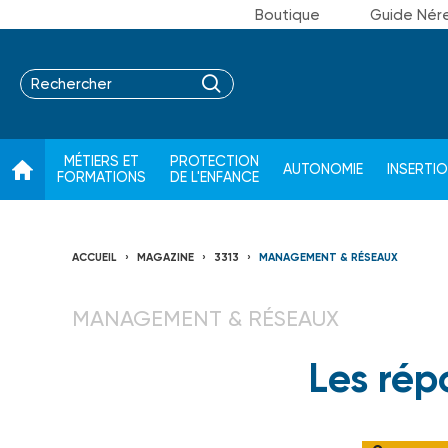
Boutique
Guide Nér
MÉTIERS ET
PROTECTION
AUTONOMIE
INSERTI
FORMATIONS
DE L'ENFANCE
ACCUEIL
MAGAZINE
3313
MANAGEMENT & RÉSEAUX
MANAGEMENT & RÉSEAUX
Les rép