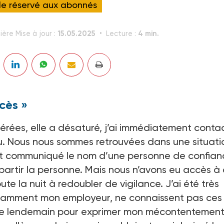
cle réservé aux abonnés
15.05.2025
4 min.
ière Mise à jour :
Lecture :
cès »
érées, elle a désaturé, j’ai immédiatement conta
mu. Nous nous sommes retrouvées dans une situati
l faut communiqué le nom d’une personne de confia
 partir la personne. Mais nous n’avons eu accès à
e la nuit à redoubler de vigilance. J’ai été très
otamment mon employeur, ne connaissent pas ces
rt le lendemain pour exprimer mon mécontentement.