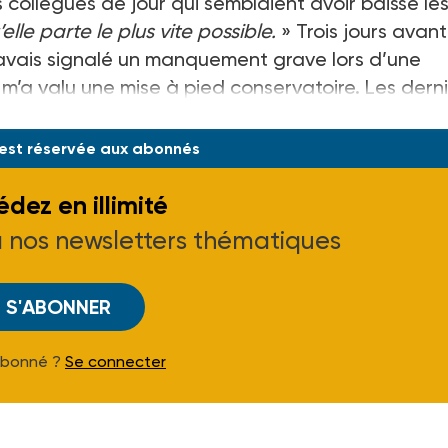
ollègues de jour qui semblaient avoir baissé le
elle parte le plus vite possible.
» Trois jours avant
’avais signalé un manquement grave lors d’une
 m’a valu une mise à pied conservatoire. Les dern
s de vie référentes et
 est réservée aux abonnés
dez en illimité
à nos newsletters thématiques
S'ABONNER
Abonné ?
Se connecter