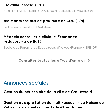
Travailleur social (F/H)
COLLECTIVITE TERRITORIALE SAINT-PIERRE ET MIQUELON
assistants sociaux de proximité en CDD (F/H)
Le Département du Morbihan
Médecin conseiller·e clinique, Écoutant·e
rédacteur·trice (F/H)
Ecole des Parents et Educateurs d'Ile-de-France - EPE IDF
Consulter toutes les offres d'emploi
Annonces sociales
Gestion du périscolaire de la ville de Creutzwald
Gestion et exploitation du multi-accueil « La Maison de
Petronille » - Saint-Philbert-de-Grand-Lieu