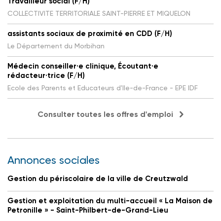
Travailleur social (F/H)
COLLECTIVITE TERRITORIALE SAINT-PIERRE ET MIQUELON
assistants sociaux de proximité en CDD (F/H)
Le Département du Morbihan
Médecin conseiller·e clinique, Écoutant·e
rédacteur·trice (F/H)
Ecole des Parents et Educateurs d'Ile-de-France - EPE IDF
Consulter toutes les offres d'emploi
Annonces sociales
Gestion du périscolaire de la ville de Creutzwald
Gestion et exploitation du multi-accueil « La Maison de
Petronille » - Saint-Philbert-de-Grand-Lieu