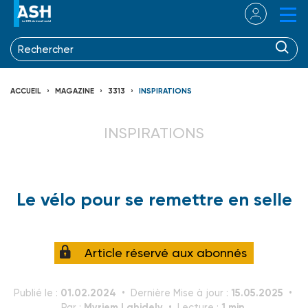
ACCUEIL
MAGAZINE
3313
INSPIRATIONS
INSPIRATIONS
Le vélo pour se remettre en selle
Article réservé aux abonnés
01.02.2024
15.05.2025
Publié le :
Dernière Mise à jour :
Myriem Lahidely
1 min.
Par :
Lecture :