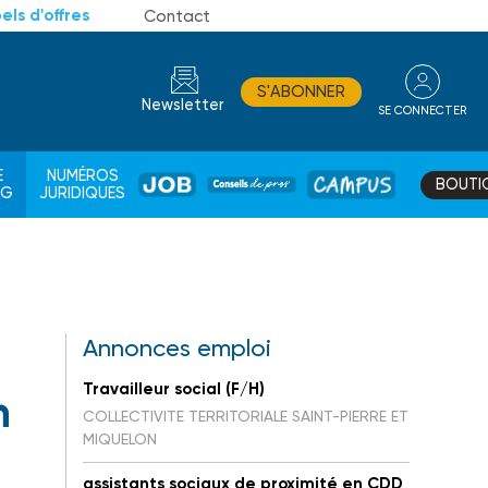
els d'offres
Contact
S'ABONNER
Newsletter
SE CONNECTER
CONSEIL
E
NUMÉROS
BOUTI
JOB
DE
CAMPUS
AG
JURIDIQUES
PROS
Annonces emploi
Travailleur social (F/H)
n
COLLECTIVITE TERRITORIALE SAINT-PIERRE ET
MIQUELON
assistants sociaux de proximité en CDD