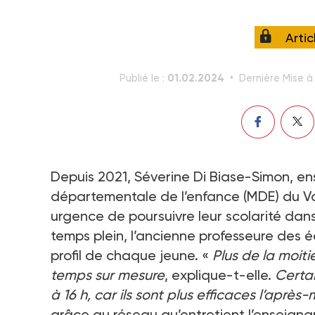
Arti
01.02.2024
Publié le :
Dernière Mise à 
Depuis 2021, Séverine Di Biase-Simon, ens
départementale de l’enfance (MDE) du Va
urgence de poursuivre leur scolarité dan
temps plein, l’ancienne professeure des é
profil de chaque jeune. «
Plus de la moiti
temps sur mesure
, explique-t-elle.
Certai
à 16 h, car ils sont plus efficaces l’après-m
grâce au réseau qu’entretient l’enseignant