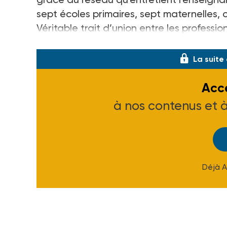
sept écoles primaires, sept maternelles, 
Véritable trait d’union entre les professi
poste est devenu en quelques années ind
La suite
Accé
à nos contenus et 
Déjà 