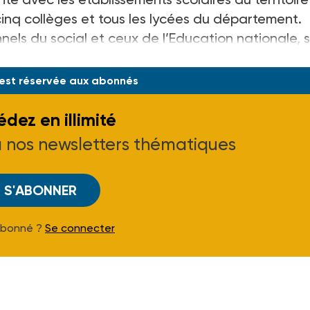
cinq collèges et tous les lycées du département.
onnels du social et ceux de l’Education nationale, 
ispensable à la structure.
 est réservée aux abonnés
dez en illimité
à nos newsletters thématiques
S'ABONNER
Abonné ?
Se connecter