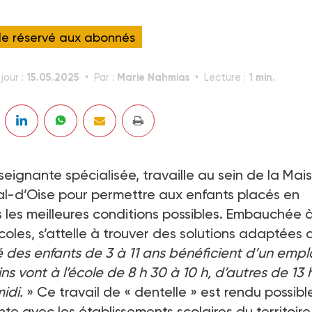
cle réservé aux abonnés
15.05.2025
Marie Nahmias
1 min.
jour :
Par :
Lecture :
eignante spécialisée, travaille au sein de la Mai
l-d’Oise pour permettre aux enfants placés en
s les meilleures conditions possibles. Embauchée 
coles, s’attelle à trouver des solutions adaptées 
é des enfants de 3 à 11 ans bénéficient d’un empl
ns vont à l’école de 8 h 30 à 10 h, d’autres de 13 
idi.
» Ce travail de « dentelle » est rendu possibl
e avec les établissements scolaires du territoire 