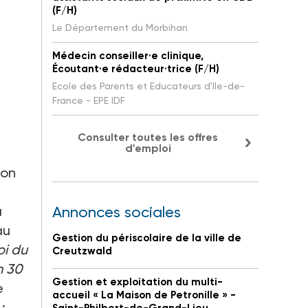
(F/H)
Le Département du Morbihan
Médecin conseiller·e clinique,
Écoutant·e rédacteur·trice (F/H)
Ecole des Parents et Educateurs d'Ile-de-
France - EPE IDF
Consulter toutes les offres
d'emploi
son
à
Annonces sociales
au
Gestion du périscolaire de la ville de
oi du
Creutzwald
h 30
Gestion et exploitation du multi-
e
accueil « La Maison de Petronille » -
: