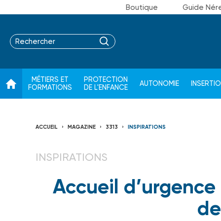
Boutique
Guide Nér
MÉTIERS ET
PROTECTION
AUTONOMIE
INSERTI
FORMATIONS
DE L'ENFANCE
ACCUEIL
MAGAZINE
3313
INSPIRATIONS
INSPIRATIONS
Accueil d’urgence : 
de