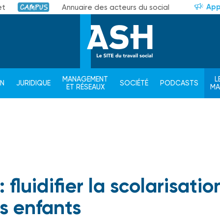
App
et
Annuaire des acteurs du social
Campus
MANAGEMENT
L
ON
JURIDIQUE
SOCIÉTÉ
PODCASTS
ET RÉSEAUX
M
fluidifier la scolarisatio
s enfants