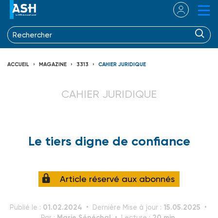
ACCUEIL
MAGAZINE
3313
CAHIER JURIDIQUE
CAHIER JURIDIQUE
Le tiers digne de confiance
Article réservé aux abonnés
01.02.2024
15.05.2025
Publié le :
Dernière Mise à jour :
Marie Sénéchal
20 min.
Par :
Lecture :