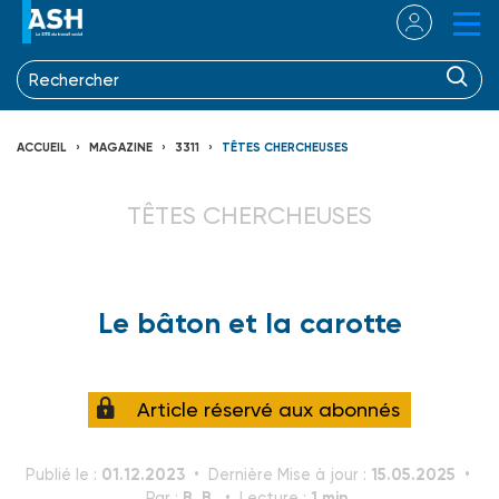
ACCUEIL
MAGAZINE
3311
TÊTES CHERCHEUSES
TÊTES CHERCHEUSES
Le bâton et la carotte
Article réservé aux abonnés
01.12.2023
15.05.2025
Publié le :
Dernière Mise à jour :
B. B.
1 min.
Par :
Lecture :