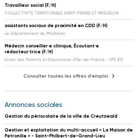
Travailleur social (F/H)
COLLECTIVITE TERRITORIALE SAINT-PIERRE ET MIQUELON
assistants sociaux de proximité en CDD (F/H)
Le Département du Morbihan
Médecin conseiller·e clinique, Écoutant·e
rédacteur·trice (F/H)
Ecole des Parents et Educateurs d'Ile-de-France - EPE IDF
Consulter toutes les offres d'emploi
Annonces sociales
Gestion du périscolaire de la ville de Creutzwald
Gestion et exploitation du multi-accueil « La Maison de
Petronille » - Saint-Philbert-de-Grand-Lieu