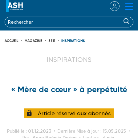
ACCUEIL
MAGAZINE
3311
INSPIRATIONS
INSPIRATIONS
« Mère de cœur » à perpétuité
Article réservé aux abonnés
01.12.2023
15.05.2025
Publié le :
Dernière Mise à jour :
Anne Noémie Dorion
6 min.
Par :
Lecture :